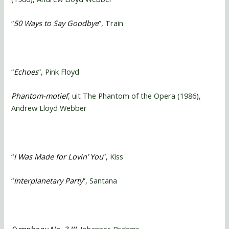
“
50 Ways to Say Goodbye
”, Train
“
Echoes
”, Pink Floyd
Phantom-motief
, uit The Phantom of the Opera (1986),
Andrew Lloyd Webber
“
I Was Made for Lovin’ You
”, Kiss
“
Interplanetary Party
”, Santana