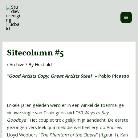
Skip
MAI
to
ME
content
Post
navigation
Sitecolumn #5
/
Archive
/ By
Hucbald
“
Good Artists Copy, Great Artists Steal
” – Pablo Picasso
Enkele jaren geleden werd er in een winkel de toenmalige
nieuwe single van Train gedraaid: “
50 Ways to Say
Goodbye
”. Het couplet trok gelijk mijn aandacht! De eerste
gezongen vers leek qua melodie wel heel erg op Andrew
Lloyd Webbers “
The Phantom of the Opera
” (figuur 1). Kan