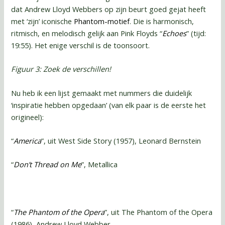
dat Andrew Lloyd Webbers op zijn beurt goed gejat heeft
met ‘zijn’ iconische
Phantom-motief
. Die is harmonisch,
ritmisch, en melodisch gelijk aan Pink Floyds “
Echoes
” (tijd:
19:55). Het enige verschil is de toonsoort.
Figuur 3: Zoek de verschillen!
Nu heb ik een lijst gemaakt met nummers die duidelijk
‘inspiratie hebben opgedaan’ (van elk paar is de eerste het
origineel):
“
America
”, uit West Side Story (1957), Leonard Bernstein
“
Don’t Thread on Me
”, Metallica
“
The Phantom of the Opera
”, uit The Phantom of the Opera
(1986), Andrew Lloyd Webber