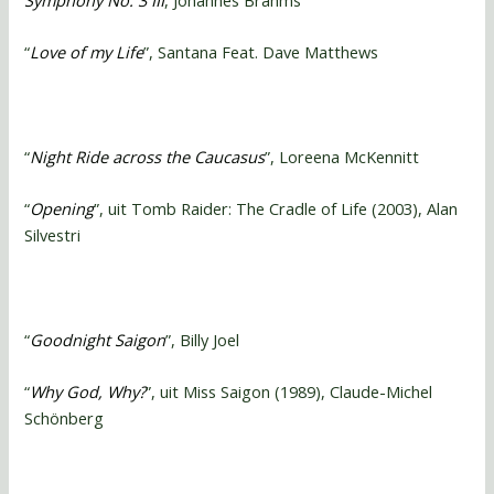
Symphony No. 3 III
, Johannes Brahms
“
Love of my Life
”, Santana Feat. Dave Matthews
“
Night Ride across the Caucasus
”, Loreena McKennitt
“
Opening
”, uit Tomb Raider: The Cradle of Life (2003), Alan
Silvestri
“
Goodnight Saigon
”, Billy Joel
“
Why God, Why?
”, uit Miss Saigon (1989), Claude-Michel
Schönberg