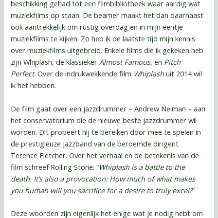
beschikking gehad tot een filmbibliotheek waar aardig wat
muziekfilms op staan. De beamer maakt het dan daarnaast
ook aantrekkelijk om rustig overdag en in mijn eentje
muziekfilms te kijken. Zo heb ik de laatste tijd mijn kennis
over muziekfilms uitgebreid. Enkele films die ik gekeken heb
zijn Whiplash, de klassieker
Almost Famous
, en
Pitch
Perfect
. Over de indrukwekkende film
Whiplash
uit 2014 wil
ik het hebben.
De film gaat over een jazzdrummer – Andrew Neiman – aan
het conservatorium die de nieuwe beste jazzdrummer wil
worden. Dit probeert hij te bereiken door mee te spelen in
de prestigieuze jazzband van de beroemde dirigent
Terence Fletcher. Over het verhaal en de betekenis van de
film schreef Rolling Stone: “
Whiplash is a battle to the
death. It’s also a provocation: How much of what makes
you human will you sacrifice for a desire to truly excel?
”
Deze woorden zijn eigenlijk het enige wat je nodig hebt om