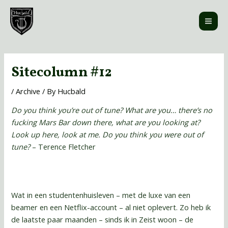
Skip
MAI
to
ME
content
Post
navigation
Sitecolumn #12
/
Archive
/ By
Hucbald
Do you think you’re out of tune? What are you… there’s no
fucking Mars Bar down there, what are you looking at?
Look up here, look at me. Do you think you were out of
tune?
– Terence Fletcher
Wat in een studentenhuisleven – met de luxe van een
beamer en een Netflix-account – al niet oplevert. Zo heb ik
de laatste paar maanden – sinds ik in Zeist woon – de