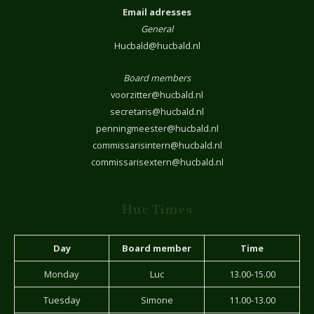
Email adresses
General
Hucbald@hucbald.nl
Board members
voorzitter@hucbald.nl
secretaris@hucbald.nl
penningmeester@hucbald.nl
commissarisintern@hucbald.nl
commissarisextern@hucbald.nl
Huc Times
Day
Board member
Time
Monday
Luc
13.00-15.00
Tuesday
Simone
11.00-13.00