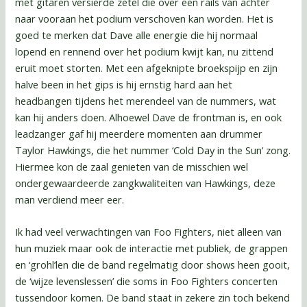
met gitaren versierde zetel die over een rails van achter
naar vooraan het podium verschoven kan worden. Het is
goed te merken dat Dave alle energie die hij normaal
lopend en rennend over het podium kwijt kan, nu zittend
eruit moet storten. Met een afgeknipte broekspijp en zijn
halve been in het gips is hij ernstig hard aan het
headbangen tijdens het merendeel van de nummers, wat
kan hij anders doen. Alhoewel Dave de frontman is, en ook
leadzanger gaf hij meerdere momenten aan drummer
Taylor Hawkings, die het nummer ‘Cold Day in the Sun’ zong.
Hiermee kon de zaal genieten van de misschien wel
ondergewaardeerde zangkwaliteiten van Hawkings, deze
man verdiend meer eer.
Ik had veel verwachtingen van Foo Fighters, niet alleen van
hun muziek maar ook de interactie met publiek, de grappen
en ‘grohl’len die de band regelmatig door shows heen gooit,
de ‘wijze levenslessen’ die soms in Foo Fighters concerten
tussendoor komen. De band staat in zekere zin toch bekend