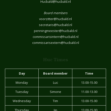
Hucbald@hucbald.nl
Board members
voorzitter@hucbald.nl
secretaris@hucbald.nl
penningmeester@hucbald.nl
commissarisintern@hucbald.nl
commissarisextern@hucbald.nl
Huc Times
Day
Board member
Time
Monday
Luc
13.00-15.00
Tuesday
Simone
11.00-13.00
Wednesday
Tim
13.00-15.00
Thursday
Jip
13.00-15.00