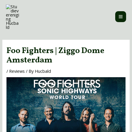
Skip
MAI
to
ME
content
Post
navigation
Foo Fighters | Ziggo Dome
Amsterdam
/
Reviews
/ By
Hucbald