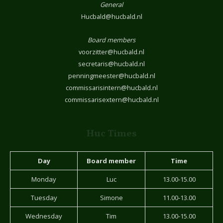
General
Hucbald@hucbald.nl
Board members
voorzitter@hucbald.nl
secretaris@hucbald.nl
penningmeester@hucbald.nl
commissarisintern@hucbald.nl
commissarisextern@hucbald.nl
Huc Times
Day
Board member
Time
Monday
Luc
13.00-15.00
Tuesday
Simone
11.00-13.00
Wednesday
Tim
13.00-15.00