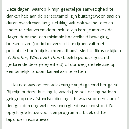
Deze dagen, waarop ik mijn geestelijke aanwezigheid te
danken heb aan de paracetamol, zijn buitengewoon saai en
duren overdreven lang. Gelukkig valt ook wel het een en
ander te relativeren: door ziek te zijn kom je immers de
dagen door met een minimale hoeveelheid beweging,
boeken lezen (tot in hoeverre dit te rijmen valt met
potentiële hoofdpijnklachten althans), slechte films te kijken
(
O Brother, Where Art Thou?
bleek bijzonder geschikt
gedurende deze gelegenheid) of domweg de televisie op
een tamelijk random kanaal aan te zetten.
Dit laatste was op een willekeurige vrijdagavond het geval.
Bij mijn ouders thuis lag ik, waarbij ze ook beslag hadden
gelegd op de afstandsbediening: iets waarvoor een jaar of
tien geleden nog wel eens onenigheid over ontstond. De
opgelegde keuze voor een programma bleek echter
bijzonder inspiratievol.