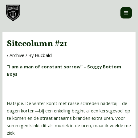
Skip
MAI
to
ME
content
Post
navigation
Sitecolumn #21
/
Archive
/ By
Hucbald
“I am a man of constant sorrow” – Soggy Bottom
Boys
Hatsjoe. De winter komt met rasse schreden naderbij—de
dagen korten—bij een enkeling begint al een kerstgevoel op
te komen en de straatlantaarns branden extra uren. Voor
sommigen klinkt dit als muziek in de oren, maar ik voelde me
ziek.