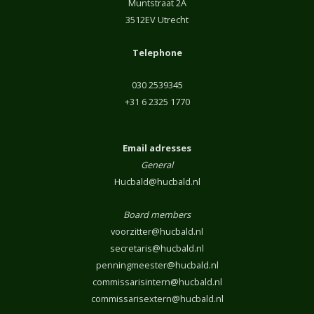
Muntstraat 2A
3512EV Utrecht
Telephone
030 2539345
+31 6 2325 1770
Email adresses
General
Hucbald@hucbald.nl
Board members
voorzitter@hucbald.nl
secretaris@hucbald.nl
penningmeester@hucbald.nl
commissarisintern@hucbald.nl
commissarisextern@hucbald.nl