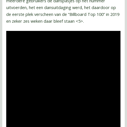
meerdere gebruikers de danspasjes op het nummer
uitvoerden, het een dansuitdaging werd, het daardoor op
de eerste plek verscheen van de “Billboard Top 100” in 2019
en zeker zes weken daar bleef staan <5>.