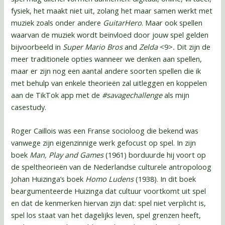
fysiek, het maakt niet uit, zolang het maar samen werkt met
muziek zoals onder andere
GuitarHero
. Maar ook spellen
waarvan de muziek wordt beïnvloed door jouw spel gelden
bijvoorbeeld in
Super Mario Bros
and
Zelda
<9>
.
Dit zijn de
meer traditionele opties wanneer we denken aan spellen,
maar er zijn nog een aantal andere soorten spellen die ik
met behulp van enkele theorieën zal uitleggen en koppelen
aan de TikTok app met de
#savagechallenge
als mijn
casestudy.
Roger Caillois was een Franse socioloog die bekend was
vanwege zijn eigenzinnige werk gefocust op spel. In zijn
boek
Man, Play and Games
(1961) borduurde hij voort op
de speltheorieën van de Nederlandse culturele antropoloog
Johan Huizinga’s boek
Homo Ludens
(1938). In dit boek
beargumenteerde Huizinga dat cultuur voortkomt uit spel
en dat de kenmerken hiervan zijn dat: spel niet verplicht is,
spel los staat van het dagelijks leven, spel grenzen heeft,