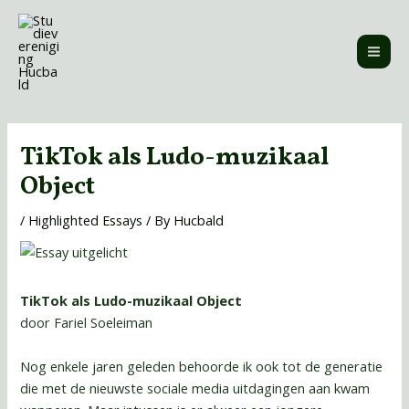
Skip
MAI
to
ME
content
Post
navigation
TikTok als Ludo-muzikaal
Object
/
Highlighted Essays
/ By
Hucbald
TikTok als Ludo-muzikaal Object
door Fariel Soeleiman
Nog enkele jaren geleden behoorde ik ook tot de generatie
die met de nieuwste sociale media uitdagingen aan kwam