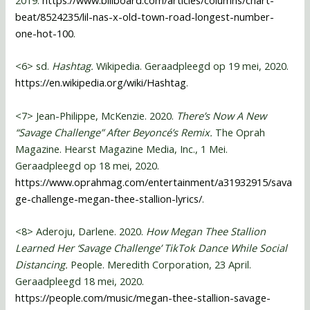
2019.
https://www.billboard.com/articles/columns/chart-
beat/8524235/lil-nas-x-old-town-road-longest-number-
one-hot-100
.
<6> sd.
Hashtag.
Wikipedia. Geraadpleegd op 19 mei, 2020.
https://en.wikipedia.org/wiki/Hashtag
.
<7> Jean-Philippe, McKenzie. 2020.
There’s Now A New
“Savage Challenge” After Beyoncé’s Remix.
The Oprah
Magazine. Hearst Magazine Media, Inc., 1 Mei.
Geraadpleegd op 18 mei, 2020.
https://www.oprahmag.com/entertainment/a31932915/sava
ge-challenge-megan-thee-stallion-lyrics/
.
<8> Aderoju, Darlene. 2020.
How Megan Thee Stallion
Learned Her ‘Savage Challenge’ TikTok Dance While Social
Distancing.
People. Meredith Corporation, 23 April.
Geraadpleegd 18 mei, 2020.
https://people.com/music/megan-thee-stallion-savage-