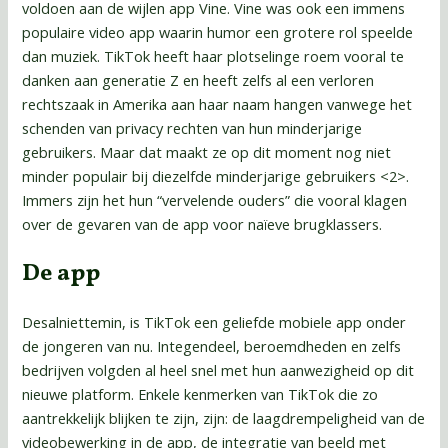
voldoen aan de wijlen app Vine. Vine was ook een immens
populaire video app waarin humor een grotere rol speelde
dan muziek. TikTok heeft haar plotselinge roem vooral te
danken aan generatie Z en heeft zelfs al een verloren
rechtszaak in Amerika aan haar naam hangen vanwege het
schenden van privacy rechten van hun minderjarige
gebruikers. Maar dat maakt ze op dit moment nog niet
minder populair bij diezelfde minderjarige gebruikers <2>.
Immers zijn het hun “vervelende ouders” die vooral klagen
over de gevaren van de app voor naïeve brugklassers.
De app
Desalniettemin, is TikTok een geliefde mobiele app onder
de jongeren van nu. Integendeel, beroemdheden en zelfs
bedrijven volgden al heel snel met hun aanwezigheid op dit
nieuwe platform. Enkele kenmerken van TikTok die zo
aantrekkelijk blijken te zijn, zijn: de laagdrempeligheid van de
videobewerking in de app, de integratie van beeld met