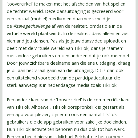
‘toovercirkel’ te maken met het afscheiden van het spel en
de “echte” wereld. Deze dansuitdaging is gecreëerd voor
een sociaal (mobiel) medium en daarmee scheid je
de
#savagechallenge
af van de realiteit, omdat die in de
virtuele wereld plaatsvindt. In de realiteit dans alleen en ziet
niemand jou dansen. Pas als je jouw dansvideo uploadt en
deelt met de virtuele wereld van TikTok, dans je “samen”
met andere gebruikers en zien anderen dat je ook meedoet.
Door jouw zichtbare deelname aan die ene uitdaging, draag
je bij aan het viraal gaan van die uitdaging. Dit is dan ook
een uitstekend voorbeeld van de participatiecultuur die
sterk aanwezig is in hedendaagse media zoals TikTok.
Een andere kant van de ‘toovercirkel’ is de commerciële kant
van TikTok. Alhoewel, TikTok oorspronkelijk is gestart als
een app voor plezier, zijn er nu ook een aantal TikTok
gebruikers die de app gebruiken voor zakelijke doeleinden.
Hun TikTok activiteiten behoren nu dus ook tot hun werk.
Een voorbeeld hiervan is Michael Pelchat die het nummer