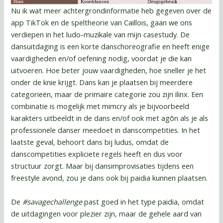
Nu ik wat meer achtergrondinformatie heb gegeven over de
app TikTok en de speltheorie van Caillois, gaan we ons
verdiepen in het ludo-muzikale van mijn casestudy. De
dansuitdaging is een korte danschoreografie en heeft enige
vaardigheden en/of oefening nodig, voordat je die kan
uitvoeren. Hoe beter jouw vaardigheden, hoe sneller je het
onder de knie krijgt. Dans kan je plaatsen bij meerdere
categorieën, maar de primaire categorie zou zijn ilinx. Een
combinatie is mogelijk met mimcry als je bijvoorbeeld
karakters uitbeeldt in de dans en/of ook met agõn als je als
professionele danser meedoet in danscompetities. In het
laatste geval, behoort dans bij ludus, omdat de
danscompetities expliciete regels heeft en dus voor
structuur zorgt. Maar bij dansimprovisaties tijdens een
freestyle avond, zou je dans ook bij paidia kunnen plaatsen.
De
#savagechallenge
past goed in het type paidia, omdat
de uitdagingen voor plezier zijn, maar de gehele aard van