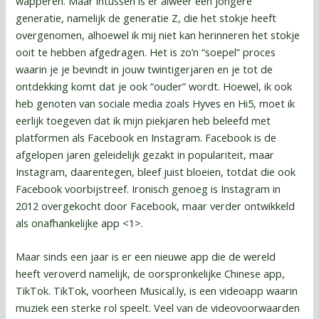
wapperen. Maar intussen is er alweer een jongere
generatie, namelijk de generatie Z, die het stokje heeft
overgenomen, alhoewel ik mij niet kan herinneren het stokje
ooit te hebben afgedragen. Het is zo’n “soepel” proces
waarin je je bevindt in jouw twintigerjaren en je tot de
ontdekking komt dat je ook “ouder” wordt. Hoewel, ik ook
heb genoten van sociale media zoals Hyves en Hi5, moet ik
eerlijk toegeven dat ik mijn piekjaren heb beleefd met
platformen als Facebook en Instagram. Facebook is de
afgelopen jaren geleidelijk gezakt in populariteit, maar
Instagram, daarentegen, bleef juist bloeien, totdat die ook
Facebook voorbijstreef. Ironisch genoeg is Instagram in
2012 overgekocht door Facebook, maar verder ontwikkeld
als onafhankelijke app <1>.
Maar sinds een jaar is er een nieuwe app die de wereld
heeft veroverd namelijk, de oorspronkelijke Chinese app,
TikTok. TikTok, voorheen Musical.ly, is een videoapp waarin
muziek een sterke rol speelt. Veel van de videovoorwaarden