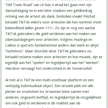
“Old Town Road” van Lil Nas X viraal liet gaan met zijn
dansuitdaging en in een later stadium een geldbedrag
ontving van de artiest als dank. Sindsdien maakt Pelchat
betaald TikTok video’s voor artiesten die hun nummer meer
bekendheid willen geven <11>. Zo zijn er nog een aantal
TikTok gebruikers die geld verdienen aan het maken van
(dans)uitdagingen voor artiesten. Volgens Huizinga en
Caillois is spel iets fundamenteel anders dan werk en altijd
“nutteloos”. Maar doordat deze TikTok gebruikers nu
betaald reclame maken voor artiesten en hun muziek, zijn ze
eigenlijk aan het “spelen” en tegelijkertijd aan het “werken”.
Hierdoor vervaagt het onderscheid in de ‘toovercirkel’.
Al met al is TikTok een multi-inzetbaar platform en een
veelzijdig ludomuzikaal object. Een virtuele plek om alle
plezier en creativiteit los te kunnen laten samen met
anderen, ongeacht leeftijd, en tegelijkertijd de mogelijkheid
om ook geld te verdienen in de realiteit aan de