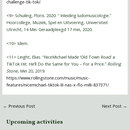
challenge-tik-tok/.
<9> Schuiling, Floris. 2020. “ Inleiding ludomusicologie.”
Hoorcollege, Muziek, Spel en Uitvoering, Universiteit
Utrecht, 14 Mei. Geraadpleegd 17 mei, 2020.
<10> Idem.
<11> Leight, Elias. “NiceMichael Made ‘Old Town Road’ a
TikTok Hit. He’ll Do the Same for You – For a Price.”
Rolling
Stone
, Mei 20, 2019.
https://www.rollingstone.com/music/music-
features/nicemichael-tiktok-lil-nas-x-flo-milli-837371/
←
Previous Post
Next Post
→
Upcoming activities