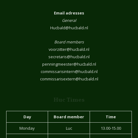
Email adresses
General
Hucbald@hucbald.nl
Board members
voorzitter@hucbald.nl
secretaris@hucbald.nl
penningmeester@hucbald.nl
commissarisintern@hucbald.nl
commissarisextern@hucbald.nl
Huc Times
Day
Board member
Time
Monday
Luc
13.00-15.00