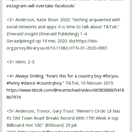
instagram-will-overtake-facebook/
<2> Anderson, Katie Elson. 2020. “Getting acquainted with
social networks and apps: it is time to talk about TikTok.”
Emerald Insight
(Emerald Publishing) 1-4.
Geraadpleegd op 19 mei, 2020. doi:https://doi-
org.proxy.library.uu.nl/10.1108/LHTN-01-2020-0001.
<3> Idem, 2-3.
<4>
Always Smiling. “how’s this for a country boy #foryou
#funny #dance #countryboy.”
TikTok
, 16 februari 2019.
https://www.tiktok.com/@nicemichael/video/6658388605418
867974
<5> Anderson, Trevor, Gary Trust. “Winner’s Circle: Lil Nas
X’s ‘Old Town Road’ Breaks Record With 17th Week A top
Billboard Hot 100.”
Billboard
, 29 juli