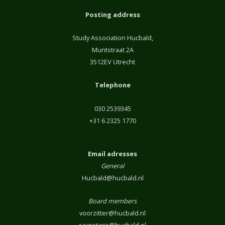
Posting address
Study Association Hucbald,
Muntstraat 2A
3512EV Utrecht
Telephone
030 2539345
+31 6 2325 1770
Email adresses
General
Hucbald@hucbald.nl
Board members
voorzitter@hucbald.nl