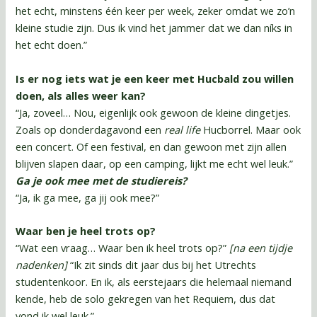
het echt, minstens één keer per week, zeker omdat we zo’n
kleine studie zijn. Dus ik vind het jammer dat we dan níks in
het echt doen.”
Is er nog iets wat je een keer met Hucbald zou willen
doen, als alles weer kan?
“Ja, zoveel… Nou, eigenlijk ook gewoon de kleine dingetjes.
Zoals op donderdagavond een
real life
Hucborrel. Maar ook
een concert. Of een festival, en dan gewoon met zijn allen
blijven slapen daar, op een camping, lijkt me echt wel leuk.”
Ga je ook mee met de studiereis?
“Ja, ik ga mee, ga jij ook mee?”
Waar ben je heel trots op?
“Wat een vraag… Waar ben ik heel trots op?”
[na een tijdje
nadenken]
“Ik zit sinds dit jaar dus bij het Utrechts
studentenkoor. En ik, als eerstejaars die helemaal niemand
kende, heb de solo gekregen van het Requiem, dus dat
vond ik wel leuk.”