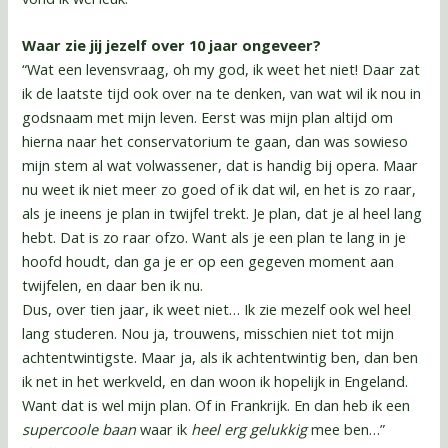
Waar zie jij jezelf over 10 jaar ongeveer?
“Wat een levensvraag, oh my god, ik weet het niet! Daar zat
ik de laatste tijd ook over na te denken, van wat wil ik nou in
godsnaam met mijn leven. Eerst was mijn plan altijd om
hierna naar het conservatorium te gaan, dan was sowieso
mijn stem al wat volwassener, dat is handig bij opera. Maar
nu weet ik niet meer zo goed of ik dat wil, en het is zo raar,
als je ineens je plan in twijfel trekt. Je plan, dat je al heel lang
hebt. Dat is zo raar ofzo. Want als je een plan te lang in je
hoofd houdt, dan ga je er op een gegeven moment aan
twijfelen, en daar ben ik nu.
Dus, over tien jaar, ik weet niet… Ik zie mezelf ook wel heel
lang studeren. Nou ja, trouwens, misschien niet tot mijn
achtentwintigste. Maar ja, als ik achtentwintig ben, dan ben
ik net in het werkveld, en dan woon ik hopelijk in Engeland.
Want dat is wel mijn plan. Of in Frankrijk. En dan heb ik een
supercoole baan
waar ik
heel erg gelukkig
mee ben…”