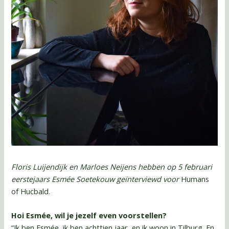
Floris Luijendijk en Marloes Neijens hebben op 5 februari
eerstejaars Esmée Soetekouw geïnterviewd voor
Humans
of Hucbald.
Hoi Esmée, wil je jezelf even voorstellen?
“Ik ben Esmée, ik ben achttien jaar, en ik woon in Tilburg. En