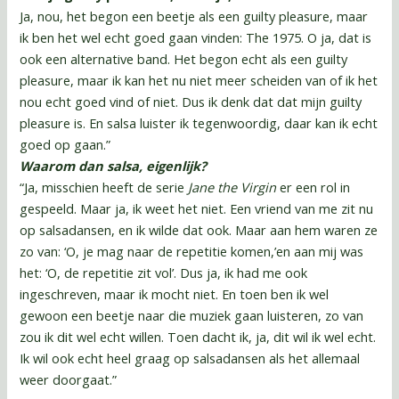
Ja, nou, het begon een beetje als een guilty pleasure, maar
ik ben het wel echt goed gaan vinden: The 1975. O ja, dat is
ook een alternative band. Het begon echt als een guilty
pleasure, maar ik kan het nu niet meer scheiden van of ik het
nou echt goed vind of niet. Dus ik denk dat dat mijn guilty
pleasure is. En salsa luister ik tegenwoordig, daar kan ik echt
goed op gaan.”
Waarom dan salsa, eigenlijk?
“Ja, misschien heeft de serie
Jane the Virgin
er een rol in
gespeeld. Maar ja, ik weet het niet. Een vriend van me zit nu
op salsadansen, en ik wilde dat ook. Maar aan hem waren ze
zo van: ‘O, je mag naar de repetitie komen,’en aan mij was
het: ‘O, de repetitie zit vol’. Dus ja, ik had me ook
ingeschreven, maar ik mocht niet. En toen ben ik wel
gewoon een beetje naar die muziek gaan luisteren, zo van
zou ik dit wel echt willen. Toen dacht ik, ja, dit wil ik wel echt.
Ik wil ook echt heel graag op salsadansen als het allemaal
weer doorgaat.”