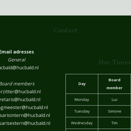
Contact
Email adresses
General
Huc Times
cbald@hucbald.nl
Board
Board members
Day
member
rzitter@hucbald.nl
retaris@hucbald.nl
Monday
Luc
ngmeester@hucbald.nl
Tuesday
Simone
arisintern@hucbald.nl
arisextern@hucbald.nl
Wednesday
Tim