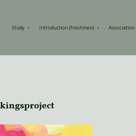
Study
Introduction (freshmen)
Association
kingsproject