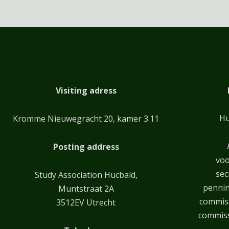
Visiting adress
Hu
Kromme Nieuwegracht 20, kamer 3.11
Posting address
voo
sec
Study Association Hucbald,
penni
Muntstraat 2A
commiss
3512EV Utrecht
commiss