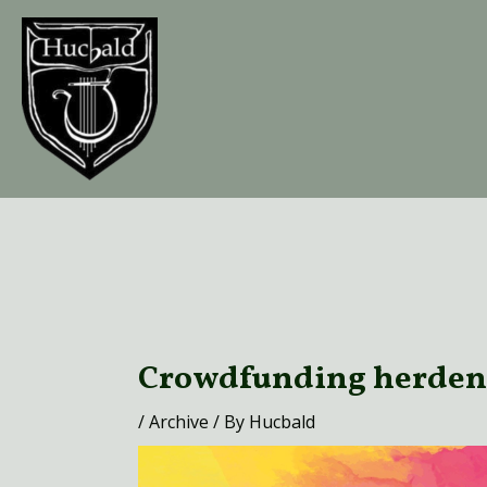
Skip
to
content
Post
navigation
Crowdfunding herden
/
Archive
/ By
Hucbald