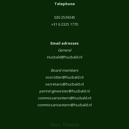
Telephone
030 2539345
+31 6 2325 1770
Email adresses
General
Hucbald@hucbald.nl
Board members
voorzitter@hucbald.nl
secretaris@hucbald.nl
penningmeester@hucbald.nl
commissarisintern@hucbald.nl
commissarisextern@hucbald.nl
Huc Times