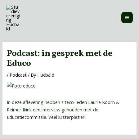
Skip
MAI
to
ME
content
Post
navigation
Podcast: in gesprek met de
Educo
/
Podcast
/ By
Hucbald
In deze aflevering hebben siteco-leden Laurie Koorn &
Reimer Ikink een interview gehouden met de
Educatiecommissie. Veel luisterplezier!