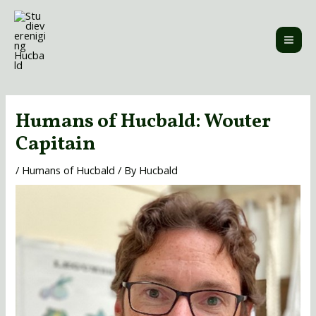
Skip
MAI
to
ME
content
Post
navigation
Humans of Hucbald: Wouter
Capitain
/
Humans of Hucbald
/ By
Hucbald