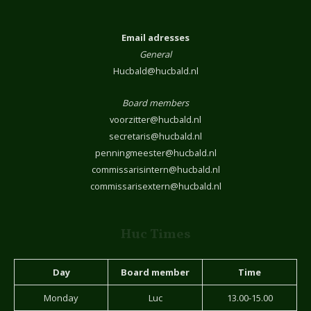
Email adresses
General
Hucbald@hucbald.nl
Board members
voorzitter@hucbald.nl
secretaris@hucbald.nl
penningmeester@hucbald.nl
commissarisintern@hucbald.nl
commissarisextern@hucbald.nl
Huc Times
Day
Board member
Time
Monday
Luc
13.00-15.00