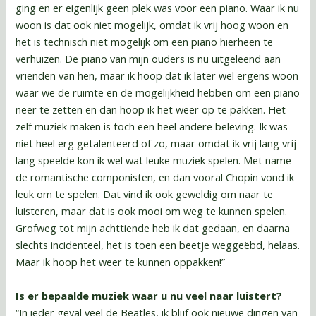
ging en er eigenlijk geen plek was voor een piano. Waar ik nu
woon is dat ook niet mogelijk, omdat ik vrij hoog woon en
het is technisch niet mogelijk om een piano hierheen te
verhuizen. De piano van mijn ouders is nu uitgeleend aan
vrienden van hen, maar ik hoop dat ik later wel ergens woon
waar we de ruimte en de mogelijkheid hebben om een piano
neer te zetten en dan hoop ik het weer op te pakken. Het
zelf muziek maken is toch een heel andere beleving. Ik was
niet heel erg getalenteerd of zo, maar omdat ik vrij lang vrij
lang speelde kon ik wel wat leuke muziek spelen. Met name
de romantische componisten, en dan vooral Chopin vond ik
leuk om te spelen. Dat vind ik ook geweldig om naar te
luisteren, maar dat is ook mooi om weg te kunnen spelen.
Grofweg tot mijn achttiende heb ik dat gedaan, en daarna
slechts incidenteel, het is toen een beetje weggeëbd, helaas.
Maar ik hoop het weer te kunnen oppakken!”
Is er bepaalde muziek waar u nu veel naar luistert?
“In ieder geval veel de Beatles, ik blijf ook nieuwe dingen van