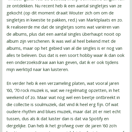
ze ontdekken. Nu recent heb ik een aantal singletjes van ze
gekocht (op dit moment draait Wouter zich om om de
singletjes in kwestie te pakken, red.) van Marktplaats en zo.
Ik realiseerde me dat de singletjes soms wat variëren van
de albums, plus dat een aantal singles überhaupt nooit op
album zijn verschenen. Ik was wel al heel bekend met de
albums, maar op het gebied van al die singles is er nog van
alles te beleven. Dus dat is een soort hobby waar ik dan ook
een onderzoeksdraai aan kan geven, dat ik er ook tijdens
mijn werktijd naar kan luisteren.
En verder heb ik een verzameling platen, wat vooral jaren
‘60, ‘70 rock muziek is, wat we regelmatig opzetten, in het
weekend of zo. Maar wat nog wel een beetje ontbreekt in
die collectie is soulmuziek, dat vind ik heel erg fijn. Of wat
oudere rhythm and blues muziek, maar dat zit er niet echt
tussen, dus als ik dat luister dan is dat via Spotify en
dergelijke. Dan heb ik het grofweg over de jaren ‘60 zo’n