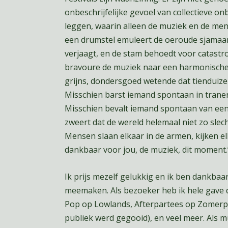
onbeschrijfelijke gevoel van collectieve on
leggen, waarin alleen de muziek en de me
een drumstel emuleert de oeroude sjamaa
verjaagt, en de stam behoedt voor catast
bravoure de muziek naar een harmonische t
grijns, dondersgoed wetende dat tienduize
Misschien barst iemand spontaan in tranen
Misschien bevalt iemand spontaan van een b
zweert dat de wereld helemaal niet zo slec
Mensen slaan elkaar in de armen, kijken el
dankbaar voor jou, de muziek, dit moment.
Ik prijs mezelf gelukkig en ik ben dankbaar
meemaken. Als bezoeker heb ik hele gave 
Pop op Lowlands, Afterpartees op Zomerpar
publiek werd gegooid), en veel meer. Als m