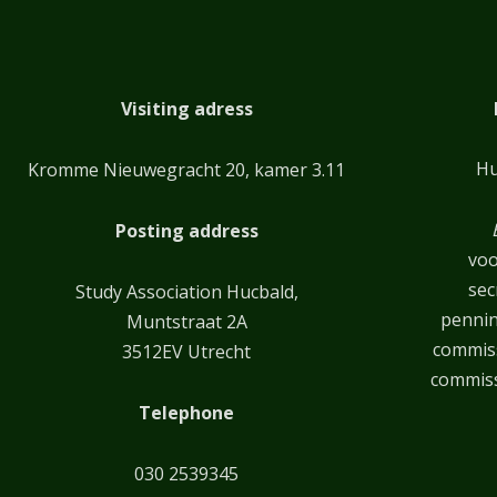
Visiting adress
Hu
Kromme Nieuwegracht 20, kamer 3.11
Posting address
voo
sec
Study Association Hucbald,
penni
Muntstraat 2A
commiss
3512EV Utrecht
commiss
Telephone
030 2539345