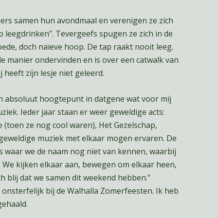
ligers samen hun avondmaal en verenigen ze zich
p leegdrinken”. Tevergeefs spugen ze zich in de
ede, doch naïeve hoop. De tap raakt nooit leeg.
rde manier ondervinden en is over een catwalk van
heeft zijn lesje niet geleerd.
n absoluut hoogtepunt in datgene wat voor mij
uziek. Ieder jaar staan er weer geweldige acts:
 (toen ze nog cool waren), Het Gezelschap,
e geweldige muziek met elkaar mogen ervaren. De
ans waar we de naam nog niet van kennen, waarbij
n. We kijken elkaar aan, bewegen om elkaar heen,
ch blij dat we samen dit weekend hebben.”
onsterfelijk bij de Walhalla Zomerfeesten. Ik heb
gehaald.