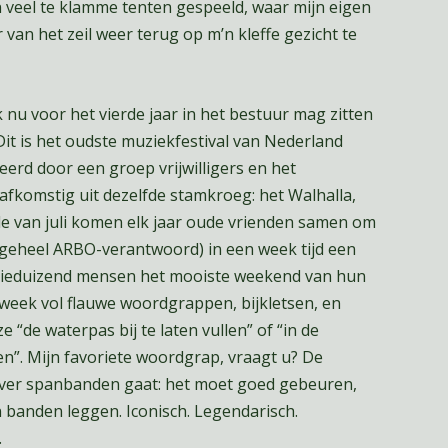
n veel te klamme tenten gespeeld, waar mijn eigen
an het zeil weer terug op m’n kleffe gezicht te
k nu voor het vierde jaar in het bestuur mag zitten
it is het oudste muziekfestival van Nederland
erd door een groep vrijwilligers en het
afkomstig uit dezelfde stamkroeg: het Walhalla,
nde van juli komen elk jaar oude vrienden samen om
d geheel ARBO-verantwoord) in een week tijd een
 drieduizend mensen het mooiste weekend van hun
week vol flauwe woordgrappen, bijkletsen, en
e “de waterpas bij te laten vullen” of “in de
gen”. Mijn favoriete woordgrap, vraagt u? De
over spanbanden gaat: het moet goed gebeuren,
 banden leggen. Iconisch. Legendarisch.
.