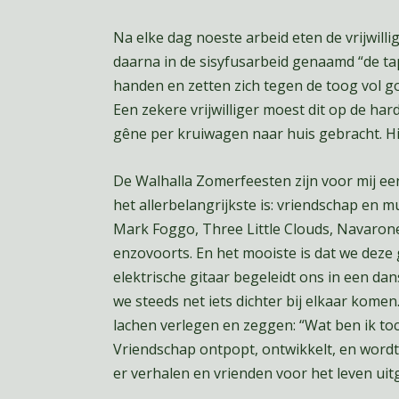
Na elke dag noeste arbeid eten de vrijwil
daarna in de sisyfusarbeid genaamd “de ta
handen en zetten zich tegen de toog vol go
Een zekere vrijwilliger moest dit op de ha
gêne per kruiwagen naar huis gebracht. Hij 
De Walhalla Zomerfeesten zijn voor mij ee
het allerbelangrijkste is: vriendschap en m
Mark Foggo, Three Little Clouds, Navarone
enzovoorts. En het mooiste is dat we dez
elektrische gitaar begeleidt ons in een d
we steeds net iets dichter bij elkaar kome
lachen verlegen en zeggen: “Wat ben ik to
Vriendschap ontpopt, ontwikkelt, en wordt 
er verhalen en vrienden voor het leven uit