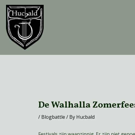
Skip
to
content
Post
navigation
De Walhalla Zomerfee
/
Blogbattle
/ By
Hucbald
Festivals zijn waanzinnig. Er zijn niet ge