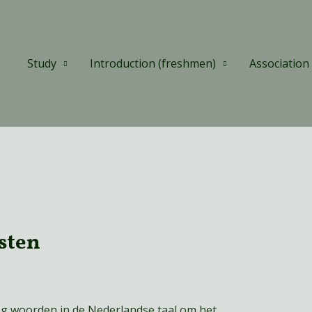
Study
Introduction (freshmen)
Association
sten
noeg woorden in de Nederlandse taal om het