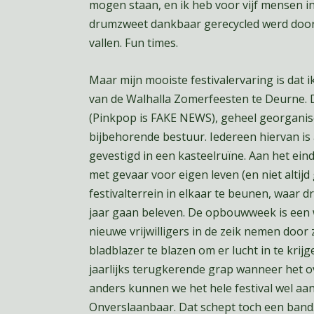
mogen staan, en ik heb voor vijf mensen i
drumzweet dankbaar gerecycled werd door v
vallen. Fun times.
Maar mijn mooiste festivalervaring is dat i
van de Walhalla Zomerfeesten te Deurne. D
(Pinkpop is FAKE NEWS), geheel georganise
bijbehorende bestuur. Iedereen hiervan is 
gevestigd in een kasteelruïne. Aan het ei
met gevaar voor eigen leven (en niet altij
festivalterrein in elkaar te beunen, waar
jaar gaan beleven. De opbouwweek is een 
nieuwe vrijwilligers in de zeik nemen door z
bladblazer te blazen om er lucht in te krij
jaarlijks terugkerende grap wanneer het 
anders kunnen we het hele festival wel aan
Onverslaanbaar. Dat schept toch een band