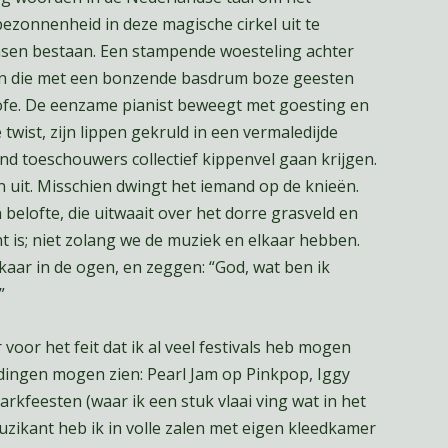
bezonnenheid in deze magische cirkel uit te
nsen bestaan. Een stampende woesteling achter
n die met een bonzende basdrum boze geesten
rofe. De eenzame pianist beweegt met goesting en
wist, zijn lippen gekruld in een vermaledijde
nd toeschouwers collectief kippenvel gaan krijgen.
 uit. Misschien dwingt het iemand op de knieën.
elofte, die uitwaait over het dorre grasveld en
ht is; niet zolang we de muziek en elkaar hebben.
kaar in de ogen, en zeggen: “God, wat ben ik
”
 voor het feit dat ik al veel festivals heb mogen
dingen mogen zien: Pearl Jam op Pinkpop, Iggy
kfeesten (waar ik een stuk vlaai ving wat in het
uzikant heb ik in volle zalen met eigen kleedkamer