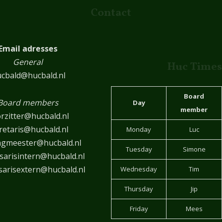
Contact
Email adresses
General
Huc Times
cbald@hucbald.nl
Board
Board members
Day
member
rzitter@hucbald.nl
retaris@hucbald.nl
Monday
Luc
ngmeester@hucbald.nl
Tuesday
Simone
arisintern@hucbald.nl
arisextern@hucbald.nl
Wednesday
Tim
Thursday
Jip
Friday
Mees