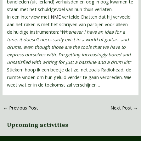
bandleden (uit Ierland) verhuisden en oog in oog kwamen te
staan met het schuldgevoel van hun thuis verlaten.
In een interview met
NME
vertelde Chatten dat hij verveeld
aan het raken is met het schrijven van partijen voor alleen
de huidige instrumenten: ‘
’Whenever I have an idea for a
tune, it doesn’t necessarily exist in a world of guitars and
drums, even though those are the tools that we have to
express ourselves with. I’m getting increasingly bored and
unsatisfied with writing for just a bassline and a drum kit.
’’
Stiekem hoop ik een beetje dat ze, net zoals Radiohead, de
ruimte vinden om hun geluid verder te gaan verbreden. Wie
weet wat er in de toekomst zal verschijnen…
←
Previous Post
Next Post
→
Upcoming activities