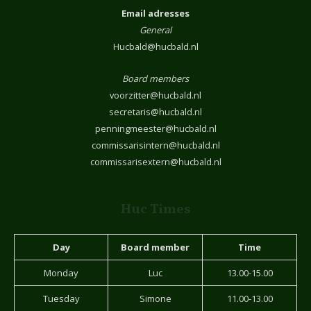
Email adresses
General
Hucbald@hucbald.nl
Board members
voorzitter@hucbald.nl
secretaris@hucbald.nl
penningmeester@hucbald.nl
commissarisintern@hucbald.nl
commissarisextern@hucbald.nl
Huc Times
Day
Board member
Time
Monday
Luc
13.00-15.00
Tuesday
Simone
11.00-13.00