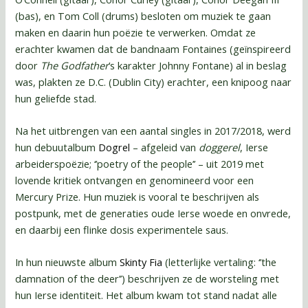
(bas), en Tom Coll (drums) besloten om muziek te gaan
maken en daarin hun poëzie te verwerken. Omdat ze
erachter kwamen dat de bandnaam Fontaines (geïnspireerd
door
The Godfather
’s karakter Johnny Fontane) al in beslag
was, plakten ze D.C. (Dublin City) erachter, een knipoog naar
hun geliefde stad.
Na het uitbrengen van een aantal singles in 2017/2018, werd
hun debuutalbum
Dogrel
– afgeleid van
doggerel
, Ierse
arbeiderspoëzie; ‘’poetry of the people’’ – uit 2019 met
lovende kritiek ontvangen en genomineerd voor een
Mercury Prize. Hun muziek is vooral te beschrijven als
postpunk, met de generaties oude Ierse woede en onvrede,
en daarbij een flinke dosis experimentele saus.
In hun nieuwste album
Skinty Fia
(letterlijke vertaling: ‘’the
damnation of the deer’’) beschrijven ze de worsteling met
hun Ierse identiteit. Het album kwam tot stand nadat alle