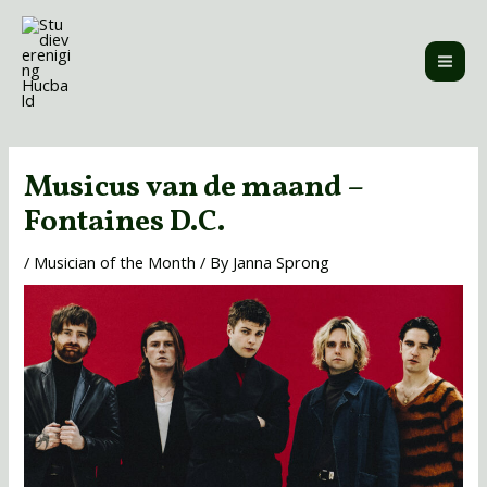
Skip
MAI
to
ME
content
Post
navigation
Musicus van de maand –
Fontaines D.C.
/
Musician of the Month
/ By
Janna Sprong