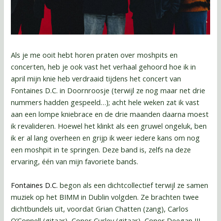
Als je me ooit hebt horen praten over moshpits en
concerten, heb je ook vast het verhaal gehoord hoe ik in
april mijn knie heb verdraaid tijdens het concert van
Fontaines D.C. in Doornroosje (terwijl ze nog maar net drie
nummers hadden gespeeld…); acht hele weken zat ik vast
aan een lompe kniebrace en de drie maanden daarna moest
ik revalideren. Hoewel het klinkt als een gruwel ongeluk, ben
ik er al lang overheen en grijp ik weer iedere kans om nog
een moshpit in te springen. Deze band is, zelfs na deze
ervaring, één van mijn favoriete bands.
Fontaines D.C.
begon als een dichtcollectief terwijl ze samen
muziek op het BIMM in Dublin volgden. Ze brachten twee
dichtbundels uit, voordat Grian Chatten (zang), Carlos
O’Connell (gitaar), Conor Curley (gitaar), Conor Deegan III