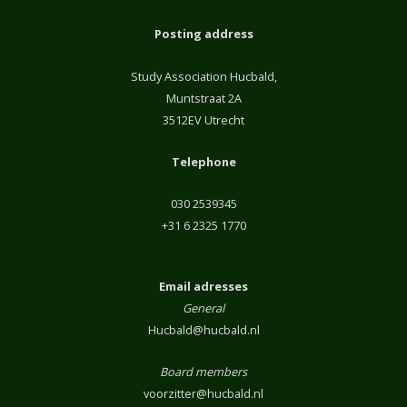
Posting address
Study Association Hucbald,
Muntstraat 2A
3512EV Utrecht
Telephone
030 2539345
+31 6 2325 1770
Email adresses
General
Hucbald@hucbald.nl
Board members
voorzitter@hucbald.nl