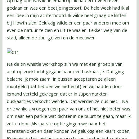
Op dag drie was ik helemaal op. Ik had echt veel teveel
gedaan en was een beetje ingestort. De hele week had ik al
één idee in mijn achterhoofd. Ik wilde heel graag de kliffen
bij Howth zien. Gelukkig wilde er een paar anderen mee om
even de natuur te zien en uit te waaien. Lekker weg van de
stad, alleen de zon, golven en de meeuwen.
Na de tin whistle workshop zijn we met een groepje van
acht op zoektocht gegaan naar een buskaartje. Dat ging
belachelijk moeizaam. In bussen accepteren ze alleen
muntgeld (dat hebben we niet echt) en wij hadden door
iemand verteld gekregen dat er in supermarkten
buskaartjes verkocht werden. Dat werden ze dus niet… Na
drie winkels vroegen een paar van ons of het niet beter was
om naar een parkje wat dichter in de buurt te gaan, maar ik
zette door. Als laatste optie gingen we naar het
toeristenloket en daar konden we gelukkig een kaart kopen.
Bovenin de bus viel het ons op dat net buiten het centrum