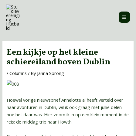
Skip
MAI
to
ME
content
Post
navigation
Een kijkje op het kleine
schiereiland boven Dublin
/
Columns
/ By
Janna Sprong
Hoewel vorige nieuwsbrief Annelotte al heeft verteld over
haar avonturen in Dublin, wil ik ook graag met jullie delen
hoe het daar was. Hier zoom ik in op een klein moment in de
reis: de middag trip naar Howth.