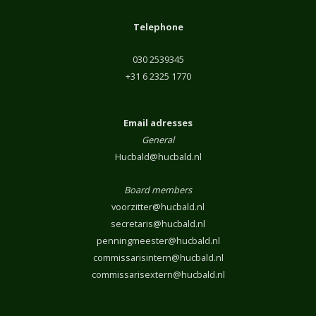
Telephone
030 2539345
+31 6 2325 1770
Email adresses
General
Hucbald@hucbald.nl
Board members
voorzitter@hucbald.nl
secretaris@hucbald.nl
penningmeester@hucbald.nl
commissarisintern@hucbald.nl
commissarisextern@hucbald.nl