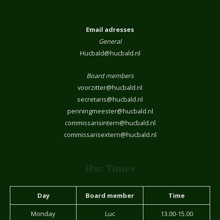
Email adresses
General
Hucbald@hucbald.nl
Board members
voorzitter@hucbald.nl
secretaris@hucbald.nl
penningmeester@hucbald.nl
commissarisintern@hucbald.nl
commissarisextern@hucbald.nl
Huc Times
Day
Board member
Time
Monday
Luc
13.00-15.00