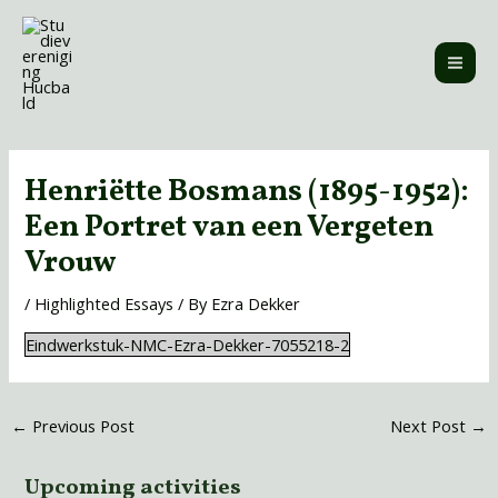
Skip
MAI
to
ME
content
Post
navigation
Henriëtte Bosmans (1895-1952):
Een Portret van een Vergeten
Vrouw
/
Highlighted Essays
/ By
Ezra Dekker
Eindwerkstuk-NMC-Ezra-Dekker-7055218-2
←
Previous Post
Next Post
→
Upcoming activities