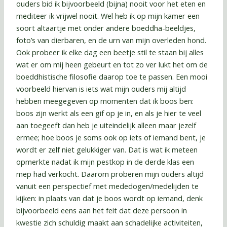
ouders bid ik bijvoorbeeld (bijna) nooit voor het eten en
mediteer ik vrijwel nooit. Wel heb ik op mijn kamer een
soort altaartje met onder andere boeddha-beeldjes,
foto’s van dierbaren, en de urn van mijn overleden hond.
Ook probeer ik elke dag een beetje stil te staan bij alles
wat er om mij heen gebeurt en tot zo ver lukt het om de
boeddhistische filosofie daarop toe te passen. Een mooi
voorbeeld hiervan is iets wat mijn ouders mij altijd
hebben meegegeven op momenten dat ik boos ben:
boos zijn werkt als een gif op je in, en als je hier te veel
aan toegeeft dan heb je uiteindelijk alleen maar jezelf
ermee; hoe boos je soms ook op iets of iemand bent, je
wordt er zelf niet gelukkiger van. Dat is wat ik meteen
opmerkte nadat ik mijn pestkop in de derde klas een
mep had verkocht. Daarom proberen mijn ouders altijd
vanuit een perspectief met mededogen/medelijden te
kijken: in plaats van dat je boos wordt op iemand, denk
bijvoorbeeld eens aan het feit dat deze persoon in
kwestie zich schuldig maakt aan schadelijke activiteiten,