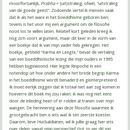
mooi/fortuinlijk,
Prabha
= (uit)straling; ofwel, “uitstraling
van de goede geest”. Zodoende vertel ik mensen vaak
dat ik als het ware in het boeddhisme geboren ben;
tevens is het voor mij een argument om de filosofie
nooit los te willen laten. Relatief kort geleden kreeg ik
nog zo’n soort argument, maar dit keer in de vorm van
een boekje dat ik van mijn vader heb gekregen. Het
boekje, getiteld “Karma en Leegte,” bevat de vertaling
van een boeddhistische lezing die mijn ouders in 1995
hebben bijgewoond. Hier legde Rinpoche in een
notendop uit hoe onder andere het brede begrip Karma
in het boeddhisme wordt benaderd en geïnterpreteerd.
Ik moet eerlijk zeggen dat ik totaal niet aan zag komen in
hoeverre dit boek mij zou raken: ik was nog niet eens
door de inleiding heen of er rolden al tranen over mijn
wangen. De herinnering aan deze filosofie waarmee ik
grootgebracht ben is iets wat ik ten zeerste koester.
Daarom, lieve Hucbaldianen, wil ik jullie graag hier iets
over delen; vanuit mijn perspectief (tot zo ver dit mij