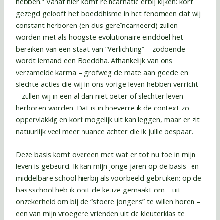
hebben.” Vanaf hier komt reïncarnatie erbij kijken: kort
gezegd gelooft het boeddhisme in het fenomeen dat wij
constant herboren (en dus gereïncarneerd) zullen
worden met als hoogste evolutionaire einddoel het
bereiken van een staat van “Verlichting” – zodoende
wordt iemand een Boeddha. Afhankelijk van ons
verzamelde karma – grofweg de mate aan goede en
slechte acties die wij in ons vorige leven hebben verricht
– zullen wij in een al dan niet beter of slechter leven
herboren worden. Dat is in hoeverre ik de context zo
oppervlakkig en kort mogelijk uit kan leggen, maar er zit
natuurlijk veel meer nuance achter die ik jullie bespaar.
Deze basis komt overeen met wat er tot nu toe in mijn
leven is gebeurd. Ik kan mijn jonge jaren op de basis- en
middelbare school hierbij als voorbeeld gebruiken: op de
basisschool heb ik ooit de keuze gemaakt om – uit
onzekerheid om bij de “stoere jongens” te willen horen –
een van mijn vroegere vrienden uit de kleuterklas te