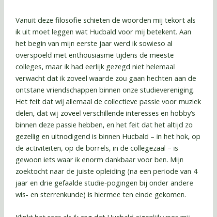
Vanuit deze filosofie schieten de woorden mij tekort als
ik uit moet leggen wat Hucbald voor mij betekent. Aan
het begin van mijn eerste jaar werd ik sowieso al
overspoeld met enthousiasme tijdens de meeste
colleges, maar ik had eerlijk gezegd niet helemaal
verwacht dat ik zoveel waarde zou gaan hechten aan de
ontstane vriendschappen binnen onze studievereniging.
Het feit dat wij allemaal de collectieve passie voor muziek
delen, dat wij zoveel verschillende interesses en hobby’s
binnen deze passie hebben, en het feit dat het altijd zo
gezellig en uitnodigend is binnen Hucbald – in het hok, op
de activiteiten, op de borrels, in de collegezaal – is
gewoon iets waar ik enorm dankbaar voor ben. Mijn
zoektocht naar de juiste opleiding (na een periode van 4
jaar en drie gefaalde studie-pogingen bij onder andere
wis- en sterrenkunde) is hiermee ten einde gekomen.
Klinkt het raar als ik zeg dat Hucbald eigenlijk voor mij