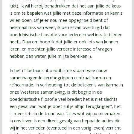
lukt). Ik wil hierbij benadrukken dat het aan jullie de keus
is om te bepalen wat jullie met deze informatie en kennis
willen doen. Of je er nou mee opgegroeid bent of
helemaal niks van weet, ik ben ervan overtuigd dat
boeddhistische filosofie voor iedereen wel iets te bieden
heeft. Daarom hoop ik dat jullie er ook iets van kunnen
leren, en mochten jullie verdere interesse of vragen
hebben dan weten jullie mij te bereiken ;).
In het (Tibetaans-)boeddhisme staan twee nauw
samenhangende kernbegrippen centraal: karma en
reïncarnatie. In verhouding tot de betekenis van karma in
onze Westerse samenleving, is dit begrip in de
boeddhistische filosofie veel breder: het is niet slechts
een geval van “wat je doet zul je altijd terugkrijgen”, het
is meer iets in de trend van: “alles wat wij nu meemaken
in ons leven is een direct gevolg van bepaalde acties die
wij in het verleden (eventueel in een vorig leven) verricht