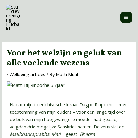
Skip
MAI
to
ME
content
Post
navigation
Voor het welzijn en geluk van
alle voelende wezens
/
Wellbeing articles
/ By
Matti Mual
Nadat mijn boeddhistische leraar Dagpo Rinpoche – met
toestemming van mijn ouders – voor een lange tijd over
de buik van mijn hoogzwangere moeder had geaaid,
volgden drie mogelijke Sanskriet namen. De keus viel op
Matibhadraprabha
:
Mati
= geest,
Bhadra
=