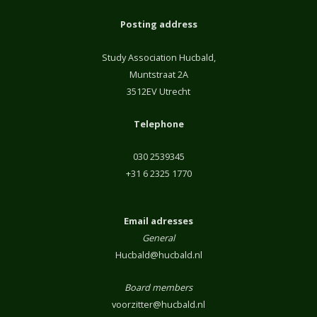
Posting address
Study Association Hucbald,
Muntstraat 2A
3512EV Utrecht
Telephone
030 2539345
+31 6 2325 1770
Email adresses
General
Hucbald@hucbald.nl
Board members
voorzitter@hucbald.nl