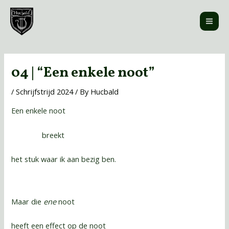
Skip
MAI
to
ME
content
Post
navigation
04 | “Een enkele noot”
/
Schrijfstrijd 2024
/ By
Hucbald
Een enkele noot
breekt
het stuk waar ik aan bezig ben.
Maar die
ene
noot
heeft een effect op de noot