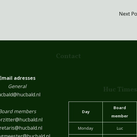
Next P
Contact
Email adresses
General
Huc Times
cbald@hucbald.nl
Board
Board members
Day
member
rzitter@hucbald.nl
retaris@hucbald.nl
Monday
Luc
ngmeester@hucbald.nl