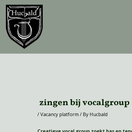
Skip
to
content
Post
navigation
zingen bij vocalgroup 
/
Vacancy platform
/ By
Hucbald
Creatieve vocal group zoekt bas en ten