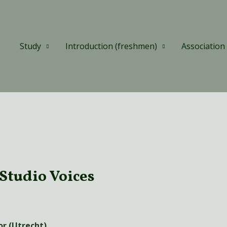
Study
Introduction (freshmen)
Association
Studio Voices
or (Utrecht)