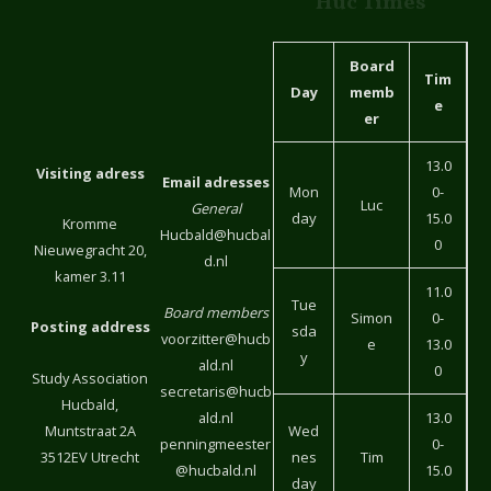
Huc Times
Board
Tim
Day
memb
e
er
13.0
Visiting adress
Email adresses
Mon
0-
Luc
General
day
15.0
Kromme
Hucbald@hucbal
0
Nieuwegracht 20,
d.nl
kamer 3.11
11.0
Tue
Board members
Simon
0-
Posting address
sda
voorzitter@hucb
e
13.0
y
ald.nl
0
Study Association
secretaris@hucb
Hucbald,
ald.nl
13.0
Muntstraat 2A
Wed
penningmeester
0-
3512EV Utrecht
nes
Tim
@hucbald.nl
15.0
day