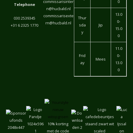
commissarisinter
0
Telephone
n@hucbald.nl
13.0
commissarisexte
Thur
030 2539345
0-
rn@hucbald.nl
sda
Jip
+31 6 2325 1770
15.0
y
0
11.0
Frid
0-
Mees
ay
13.0
0
10% korting
met de code