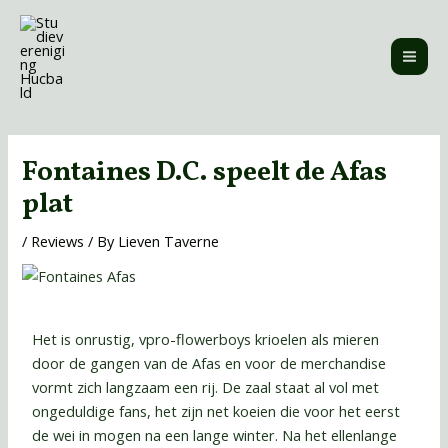
Skip
MAI
to
ME
content
Post
navigation
Fontaines D.C. speelt de Afas
plat
/
Reviews
/ By
Lieven Taverne
Het is onrustig, vpro-flowerboys krioelen als mieren
door de gangen van de Afas en voor de merchandise
vormt zich langzaam een rij. De zaal staat al vol met
ongeduldige fans, het zijn net koeien die voor het eerst
de wei in mogen na een lange winter.
Na het ellenlange