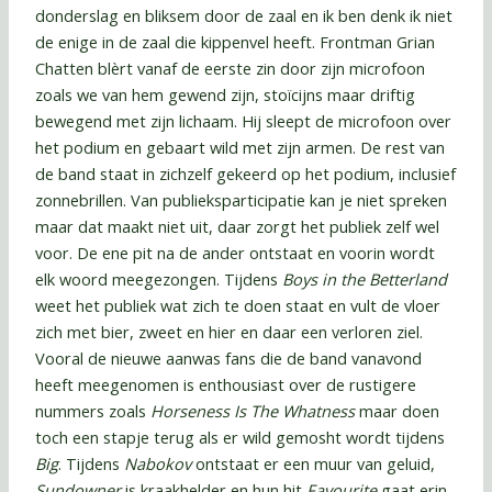
donderslag en bliksem door de zaal en ik ben denk ik niet
de enige in de zaal die kippenvel heeft. Frontman Grian
Chatten blèrt vanaf de eerste zin door zijn microfoon
zoals we van hem gewend zijn, stoïcijns maar driftig
bewegend met zijn lichaam. Hij sleept de microfoon over
het podium en gebaart wild met zijn armen. De rest van
de band staat in zichzelf gekeerd op het podium, inclusief
zonnebrillen.
Van publieksparticipatie kan je niet spreken
maar dat maakt niet uit, daar zorgt het publiek zelf wel
voor. De ene pit na de ander ontstaat en voorin wordt
elk woord meegezongen. Tijdens
Boys in the Betterland
weet het publiek wat zich te doen staat en vult de vloer
zich met bier, zweet en hier en daar een verloren ziel.
Vooral de nieuwe aanwas fans die de band vanavond
heeft meegenomen is enthousiast over de rustigere
nummers zoals
Horseness Is The Whatness
maar doen
toch een stapje terug als er wild gemosht wordt tijdens
Big
. Tijdens
Nabokov
ontstaat er een muur van geluid,
Sundowner
is kraakhelder en hun hit
Favourite
gaat erin