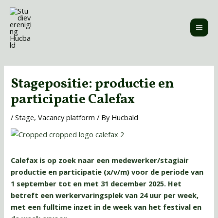
Skip
MAI
to
ME
content
Post
navigation
Stagepositie: productie en
participatie Calefax
/
Stage
,
Vacancy platform
/ By
Hucbald
Calefax is op zoek naar een medewerker/stagiair
productie en participatie (x/v/m) voor de periode van
1 september tot en met 31 december 2025. Het
betreft een werkervaringsplek van 24 uur per week,
met een fulltime inzet in de week van het festival en