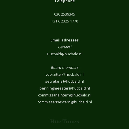
Telephone
030 2539345
+31 6 2325 1770
Email adresses
General
Hucbald@hucbald.nl
Board members
voorzitter@hucbald.nl
secretaris@hucbald.nl
penningmeester@hucbald.nl
commissarisintern@hucbald.nl
commissarisextern@hucbald.nl
Huc Times