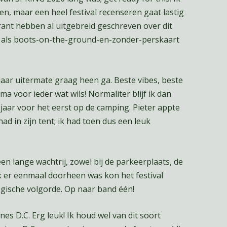
n, maar een heel festival recenseren gaat lastig
rant hebben al uitgebreid geschreven over dit
dat als boots-on-the-ground-en-zonder-perskaart
k jaar uitermate graag heen ga. Beste vibes, beste
voor ieder wat wils! Normaliter blijf ik dan
t jaar voor het eerst op de camping. Pieter appte
ad in zijn tent; ik had toen dus een leuk
een lange wachtrij, zowel bij de parkeerplaats, de
k er eenmaal doorheen was kon het festival
ogische volgorde. Op naar band één!
nes D.C. Erg leuk! Ik houd wel van dit soort