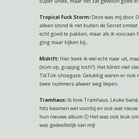
super uniek, maar het zat gewoon goed in 
Tropical Fuck Storm:
Deze was mij door D
alleen stond ik net buiten de Secret omdat 
echt goed te pakken, maar als ik vooraan h
ging maar kijken bij…
Midrift:
Hier keek ik wel echt naar uit, maa
(kom op, grappig toch?). Het klinkt niet s
TikTok-shoegaze. Gelukkig waren er ook m
twee nummers alweer weg liepen.
Tramhaus:
Ik love Tramhaus. Leuke band, 
hits kwamen wel voorbij en ook wat nieuw m
hun nieuwe album 🙂 Het was ook leuk om i
was gedeeltelijk van mij!