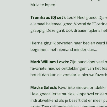
Mula te lopen.
Tramhaus (DJ set):
Leuk! Heel goede DJs w
allemaal helemaal goed. Vooral de “Ocarin
grappig. Deze ga ik ook draaien tijdens he
Hierna ging ik tevreden naar bed en werd 
beginnen, met niemand minder dan…
Mark William Lewis:
Zijn band doet veel m
favoriete nieuwe ontdekkingen van het fest
houdt dan kan dit zomaar je nieuwe favorie
Madra Salach:
Favoriete nieuwe ontdekking
Hele goede Ierse muziek, kippenvel en een
indrukwekkend als je beseft dat er meer publ
grote Two (bij inmiddels wel genoeg gepre