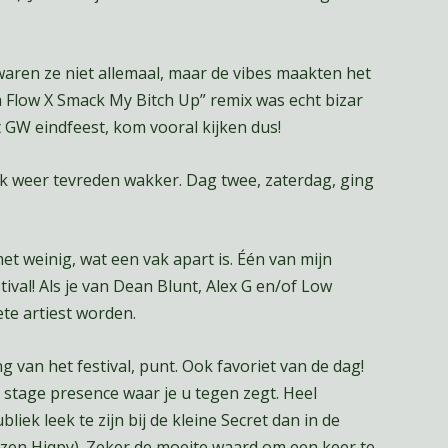
aren ze niet allemaal, maar de vibes maakten het
a Flow X Smack My Bitch Up” remix was echt bizar
t GW eindfeest, kom vooral kijken dus!
ik weer tevreden wakker. Dag twee, zaterdag, ging
et weinig, wat een vak apart is. Één van mijn
ival! Als je van Dean Blunt, Alex G en/of Low
te artiest worden.
 van het festival, punt. Ook favoriet van de dag!
 stage presence waar je u tegen zegt. Heel
iek leek te zijn bij de kleine Secret dan in de
zen Hiqpy). Zeker de moeite waard om een keer te