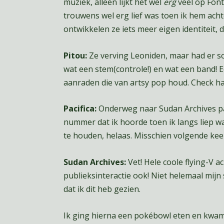
muziek, alleen lijkt het wel
erg
veel op Font
trouwens wel erg lief was toen ik hem achte
ontwikkelen ze iets meer eigen identiteit, 
Pitou:
Ze verving Leoniden, maar had er 
wat een stem(controle!) en wat een band! E
aanraden die van artsy pop houd. Check h
Pacifica:
Onderweg naar Sudan Archives pas
nummer dat ik hoorde toen ik langs liep w
te houden, helaas. Misschien volgende kee
Sudan Archives:
Vet! Hele coole flying-V a
publieksinteractie ook! Niet helemaal mij
dat ik dit heb gezien.
Ik ging hierna een pokébowl eten en kwam