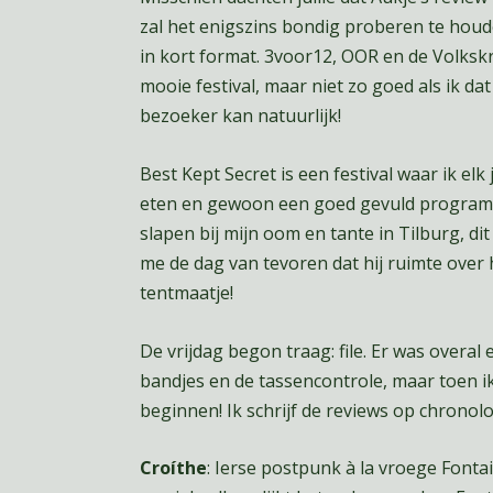
zal het enigszins bondig proberen te houde
in kort format. 3voor12, OOR en de Volksk
mooie festival, maar niet zo goed als ik 
bezoeker kan natuurlijk!
Best Kept Secret is een festival waar ik el
eten en gewoon een goed gevuld programma 
slapen bij mijn oom en tante in Tilburg, di
me de dag van tevoren dat hij ruimte over h
tentmaatje!
De vrijdag begon traag: file. Er was overal 
bandjes en de tassencontrole, maar toen i
beginnen! Ik schrijf de reviews op chronol
Croíthe
: Ierse postpunk à la vroege Fontai