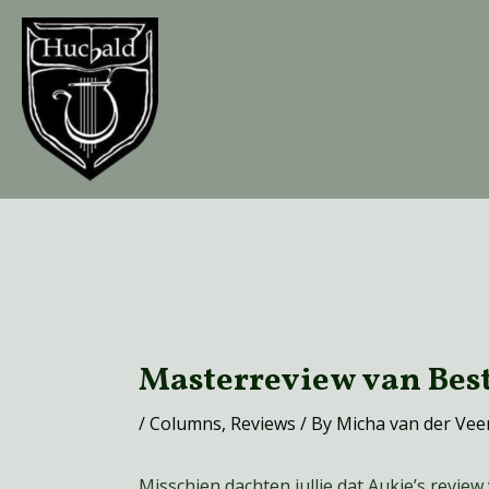
Skip
to
content
Post
navigation
Masterreview van Best
/
Columns
,
Reviews
/ By
Micha van der Vee
Misschien dachten jullie dat Aukje’s review