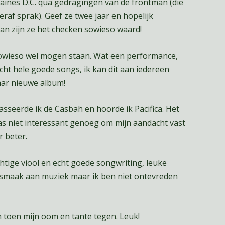
aines D.C. qua gedragingen van de frontman (die
raf sprak). Geef ze twee jaar en hopelijk
dan zijn ze het checken sowieso waard!
sowieso wel mogen staan. Wat een performance,
cht hele goede songs, ik kan dit aan iedereen
aar nieuwe album!
seerde ik de Casbah en hoorde ik Pacifica. Het
as niet interessant genoeg om mijn aandacht vast
r beter.
chtige viool en echt goede songwriting, leuke
n smaak aan muziek maar ik ben niet ontevreden
 toen mijn oom en tante tegen. Leuk!