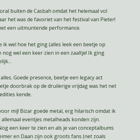
vooral buiten de Casbah omdat het helemaal vol
ar het was de favoriet van het festival van Pieter!
 met een uitmuntende performance.
k wel hoe het ging (alles leek een beetje op
e nog wel een keer zien in een zaaltje! Ik ging
lijk…
 alles. Goede presence, beetje een legacy act
etje doorbrak op de druilerige vrijdag was het net
edities kende.
or mij! Bizar goede metal, erg hilarisch omdat ik
allemaal eventjes metalheads konden zijn.
Nog een keer te zien en als je van conceptalbums
eimer en Daan zijn ook groots fans (net zoals