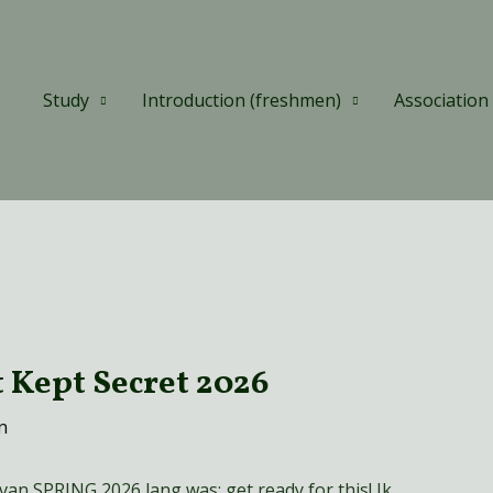
Study
Introduction (freshmen)
Association
 Kept Secret 2026
n
 van SPRING 2026 lang was; get ready for this! Ik