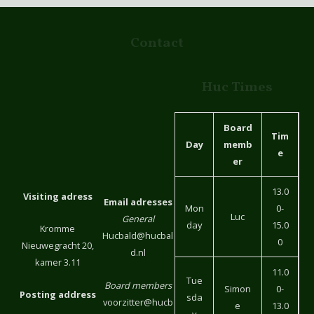
Contact
Huc Times
Board
Tim
Day
memb
e
er
13.0
Visiting adress
Email adresses
Mon
0-
Luc
General
day
15.0
Kromme
Hucbald@hucbal
0
Nieuwegracht 20,
d.nl
kamer 3.11
11.0
Tue
Board members
Simon
0-
Posting address
sda
voorzitter@hucb
e
13.0