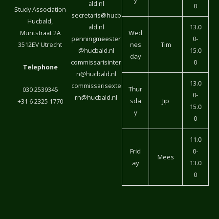
y
ald.nl
0
Study Association
secretaris@hucb
Hucbald,
ald.nl
13.0
Muntstraat 2A
Wed
penningmeester
0-
3512EV Utrecht
nes
Tim
@hucbald.nl
15.0
day
commissarisinter
0
Telephone
n@hucbald.nl
13.0
commissarisexte
Thur
030 2539345
0-
rn@hucbald.nl
sda
Jip
+31 6 2325 1770
15.0
y
0
11.0
Frid
0-
Mees
ay
13.0
0