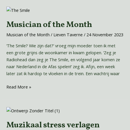
Musician
of
Musician of the Month
the
Month
Musician of the Month
/
Lieven Taverne
/
24 November 2023
‘The Smile? Wie zijn dat?’ vroeg mijn moeder toen ik met
een grote grijns de woonkamer in kwam gelopen. ‘Zeg je
Radiohead dan zeg je The Smile, en volgend jaar komen ze
naar Nederland in de Afas spelen!’ zeg ik. Afijn, een week
later zat ik hardop te vloeken in de trein. Een wachtrij waar
Read More »
Muzikaal
stress
Muzikaal stress verlagen
verlagen