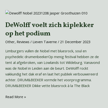
DeWolff
voelt
DeWolff voelt zich kiplekker
zich
kiplekker
op het podium
op
het
Other
,
Reviews
/
Lieven Taverne
/
21 December 2023
podium
Limburgers vullen de Nobel met bluesrock, soul en
psychedelic drumenbeekerOp menig festival hebben ze de
tent al afgebroken, van Lowlands tot Wildeburg. Vanavond
was de Nobel in Leiden aan de beurt. DeWolff rockt
vakkundig het dak eraf en laat het publiek verbouwereerd
achter. DRUM&BEEKER vormde het voorprogramma.
DRUM&BEEKER Dikke vette bluesrock à la The Black
Read More »