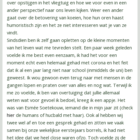
over opstijgen in het vliegtuig en hoe we voor even in een
ander perspectief naar ons leven kijken. Weer een ander
gaat over de betovering van koeien, hoe hun oren haast
humoristisch zijn en het ze niet interesseren wat je van ze
vindt.
Sindsdien ben ik zelf gaan opletten op de kleine momenten
van het leven wat me tevreden stelt. Een paar week geleden
voelde ik me best even eenzaam, ik had het voor een
moment echt even helemaal gehad met corona en het feit
dat ik al een jaar lang niet naar school (inmiddels de uni) ben
geweest. Ik wou gewoon even terug naar met mensen in de
gangen lopen en praten over van alles en nog wat. Terwijl ik
me zo voelde, ik ben van overtuiging dat jullie allemaal
weten wat voor gevoel ik bedoel, kreeg ik een appje. Het
was van Esmée Soetekouw, iemand die in mijn jaar zit (check
hier
de humans of hucbald met haar). Ook al hebben wij
twee wel af en toe een gesprek gehad en zitten we vaak
samen bij onze wekelijkse eerstejaars borrels, ik had niet
het idee dat we heel close waren ofzo. Toch voelde zij de