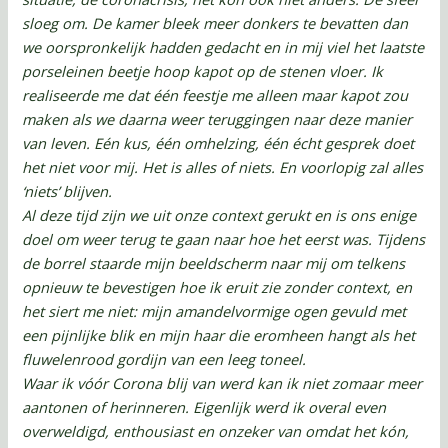
sloeg om. De kamer bleek meer donkers te bevatten dan
we oorspronkelijk hadden gedacht en in mij viel het laatste
porseleinen beetje hoop kapot op de stenen vloer. Ik
realiseerde me dat één feestje me alleen maar kapot zou
maken als we daarna weer teruggingen naar deze manier
van leven. Eén kus, één omhelzing, één écht gesprek doet
het niet voor mij. Het is alles of niets. En voorlopig zal alles
‘niets’ blijven.
Al deze tijd zijn we uit onze context gerukt en is ons enige
doel om weer terug te gaan naar hoe het eerst was. Tijdens
de borrel staarde mijn beeldscherm naar mij om telkens
opnieuw te bevestigen hoe ik eruit zie zonder context, en
het siert me niet: mijn amandelvormige ogen gevuld met
een pijnlijke blik en mijn haar die eromheen hangt als het
fluwelenrood gordijn van een leeg toneel.
Waar ik vóór Corona blij van werd kan ik niet zomaar meer
aantonen of herinneren. Eigenlijk werd ik overal even
overweldigd, enthousiast en onzeker van omdat het kón,