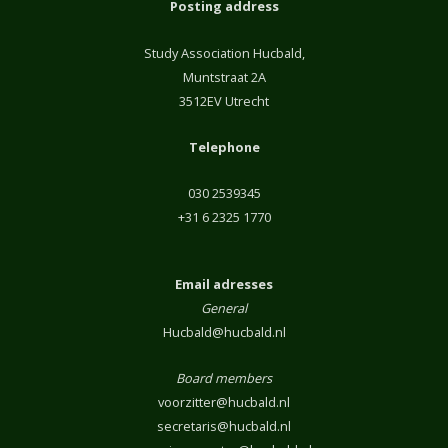
Posting address
Study Association Hucbald,
Muntstraat 2A
3512EV Utrecht
Telephone
030 2539345
+31 6 2325 1770
Email adresses
General
Hucbald@hucbald.nl
Board members
voorzitter@hucbald.nl
secretaris@hucbald.nl