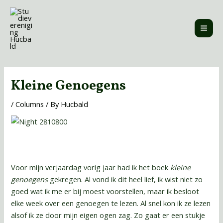
Skip
MAI
to
ME
content
Post
navigation
Kleine Genoegens
/
Columns
/ By
Hucbald
Voor mijn verjaardag vorig jaar had ik het boek
kleine
genoegens
gekregen. Al vond ik dit heel lief, ik wist niet zo
goed wat ik me er bij moest voorstellen, maar ik besloot
elke week over een genoegen te lezen. Al snel kon ik ze lezen
alsof ik ze door mijn eigen ogen zag. Zo gaat er een stukje