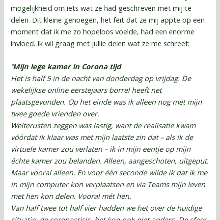
mogelijkheid om iets wat ze had geschreven met mij te
delen. Dit kleine genoegen, het feit dat ze mij appte op een
moment dat ik me zo hopeloos voelde, had een enorme
invloed. Ik wil graag met jullie delen wat ze me schreef:
‘’
Mijn lege kamer in Corona tijd
Het is half 5 in de nacht van donderdag op vrijdag. De
wekelijkse online eerstejaars borrel heeft net
plaatsgevonden. Op het einde was ik alleen nog met mijn
twee goede vrienden over.
Welterusten zeggen was lastig, want de realisatie kwam
vóórdat ik klaar was met mijn laatste zin dat – als ik de
virtuele kamer zou verlaten – ik in mijn eentje op mijn
échte kamer zou belanden. Alleen, aangeschoten, uitgeput.
Maar vooral alleen. En voor één seconde wilde ik dat ik me
in mijn computer kon verplaatsen en via Teams mijn leven
met hen kon delen. Vooral mét hen.
Van half twee tot half vier hadden we het over de huidige
situatie, de coronacrisis, het kon ook niet anders. De sfeer