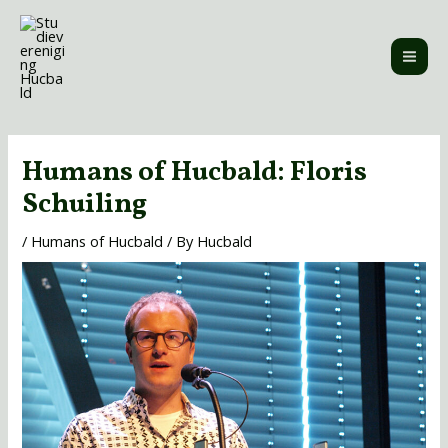
Skip
MAI
to
ME
content
Post
navigation
Humans of Hucbald: Floris
Schuiling
/
Humans of Hucbald
/ By
Hucbald