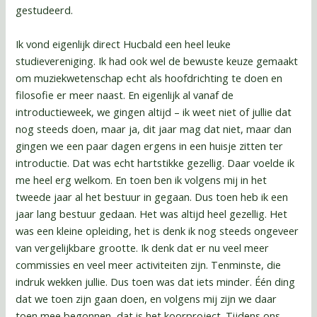
gestudeerd.
Ik vond eigenlijk direct Hucbald een heel leuke
studievereniging. Ik had ook wel de bewuste keuze gemaakt
om muziekwetenschap echt als hoofdrichting te doen en
filosofie er meer naast. En eigenlijk al vanaf de
introductieweek, we gingen altijd – ik weet niet of jullie dat
nog steeds doen, maar ja, dit jaar mag dat niet, maar dan
gingen we een paar dagen ergens in een huisje zitten ter
introductie. Dat was echt hartstikke gezellig. Daar voelde ik
me heel erg welkom. En toen ben ik volgens mij in het
tweede jaar al het bestuur in gegaan. Dus toen heb ik een
jaar lang bestuur gedaan. Het was altijd heel gezellig. Het
was een kleine opleiding, het is denk ik nog steeds ongeveer
van vergelijkbare grootte. Ik denk dat er nu veel meer
commissies en veel meer activiteiten zijn. Tenminste, die
indruk wekken jullie. Dus toen was dat iets minder. Één ding
dat we toen zijn gaan doen, en volgens mij zijn we daar
toen mee begonnen, dat is het koorproject. Tijdens ons