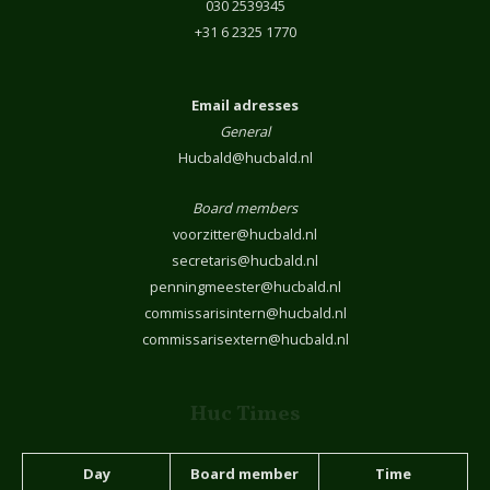
030 2539345
+31 6 2325 1770
Email adresses
General
Hucbald@hucbald.nl
Board members
voorzitter@hucbald.nl
secretaris@hucbald.nl
penningmeester@hucbald.nl
commissarisintern@hucbald.nl
commissarisextern@hucbald.nl
Huc Times
Day
Board member
Time