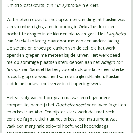
e
Dmitri Sjostakovitsj zijn
10
symfonie
in e klein.
Wat meteen opviel bij het opkomen van dirigent Raiskin was
zijn steunbetuiging aan de oorlog in Oekraïne door een
pochet te dragen in de kleuren blauw en geel. Het
Larghetto
van MacMillan kreeg daardoor meteen een andere lading.
De serene en droevige klanken van de celli die het werk
openden grepen me meteen bij de lurven. Het werk deed
me op sommige plaatsen sterk denken aan het
Adagio for
Strings
van Samuel Barber, vooral ook omdat er een sterke
focus lag op de weidsheid van de strijkersklanken. Raiskin
leidde het orkest met verve in dit openingswerk.
Het vervolg van het programma was een bijzondere
compositie, namelijk het
Dubbelconcert
voor twee fagotten
en orkest van Aho. Een bijster sterk werk dat met recht
eens de fagot uitlicht uit het orkest, een instrument wat
vaak een marginale solo-rol heeft, veel hedendaags
solorepertoire is er namelijk niet voor te vinden. Als leerling