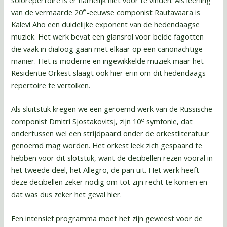
e
van de vermaarde 20
-eeuwse componist Rautavaara is
Kalevi Aho een duidelijke exponent van de hedendaagse
muziek. Het werk bevat een glansrol voor beide fagotten
die vaak in dialoog gaan met elkaar op een canonachtige
manier. Het is moderne en ingewikkelde muziek maar het
Residentie Orkest slaagt ook hier erin om dit hedendaags
repertoire te vertolken.
Als sluitstuk kregen we een geroemd werk van de Russische
e
componist Dmitri Sjostakovitsj, zijn 10
symfonie, dat
ondertussen wel een strijdpaard onder de orkestliteratuur
genoemd mag worden. Het orkest leek zich gespaard te
hebben voor dit slotstuk, want de decibellen rezen vooral in
het tweede deel, het Allegro, de pan uit. Het werk heeft
deze decibellen zeker nodig om tot zijn recht te komen en
dat was dus zeker het geval hier.
Een intensief programma moet het zijn geweest voor de