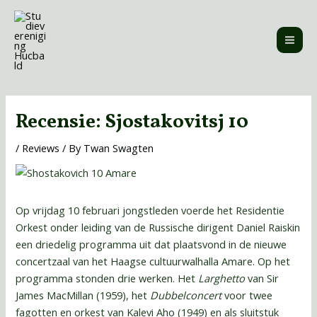
Skip
MAI
to
ME
content
Post
navigation
Recensie: Sjostakovitsj 10
/
Reviews
/ By
Twan Swagten
Op vrijdag 10 februari jongstleden voerde het Residentie
Orkest onder leiding van de Russische dirigent Daniel Raiskin
een driedelig programma uit dat plaatsvond in de nieuwe
concertzaal van het Haagse cultuurwalhalla Amare. Op het
programma stonden drie werken. Het
Larghetto
van Sir
James MacMillan (1959), het
Dubbelconcert
voor twee
fagotten en orkest van Kalevi Aho (1949) en als sluitstuk