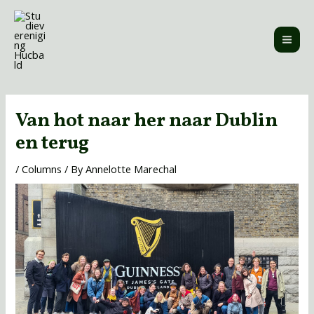
Skip
MAI
to
ME
content
Post
navigation
Van hot naar her naar Dublin
en terug
/
Columns
/ By
Annelotte Marechal