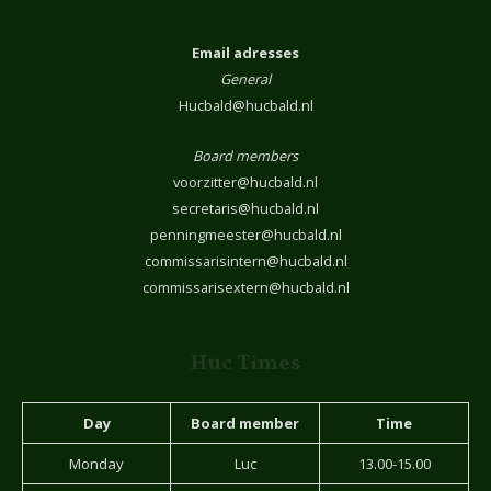
Email adresses
General
Hucbald@hucbald.nl
Board members
voorzitter@hucbald.nl
secretaris@hucbald.nl
penningmeester@hucbald.nl
commissarisintern@hucbald.nl
commissarisextern@hucbald.nl
Huc Times
Day
Board member
Time
Monday
Luc
13.00-15.00