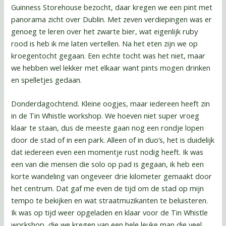
Guinness Storehouse bezocht, daar kregen we een pint met
panorama zicht over Dublin. Met zeven verdiepingen was er
genoeg te leren over het zwarte bier, wat eigenlijk ruby
rood is heb ik me laten vertellen. Na het eten zijn we op
kroegentocht gegaan. Een echte tocht was het niet, maar
we hebben wel lekker met elkaar want pints mogen drinken
en spelletjes gedaan.
Donderdagochtend. Kleine oogjes, maar iedereen heeft zin
in de Tin Whistle workshop. We hoeven niet super vroeg
klaar te staan, dus de meeste gaan nog een rondje lopen
door de stad of in een park. Alleen of in duo’s, het is duidelijk
dat iedereen even een momentje rust nodig heeft. Ik was
een van die mensen die solo op pad is gegaan, ik heb een
korte wandeling van ongeveer drie kilometer gemaakt door
het centrum. Dat gaf me even de tijd om de stad op mijn
tempo te bekijken en wat straatmuzikanten te beluisteren.
Ik was op tijd weer opgeladen en klaar voor de Tin Whistle
workshop, die we kregen van een hele leuke man die veel