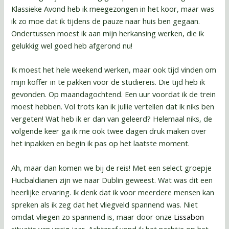
Klassieke Avond heb ik meegezongen in het koor, maar was
ik zo moe dat ik tijdens de pauze naar huis ben gegaan.
Ondertussen moest ik aan mijn herkansing werken, die ik
gelukkig wel goed heb afgerond nu!
Ik moest het hele weekend werken, maar ook tijd vinden om
mijn koffer in te pakken voor de studiereis. Die tijd heb ik
gevonden. Op maandagochtend. Een uur voordat ik de trein
moest hebben. Vol trots kan ik jullie vertellen dat ik niks ben
vergeten! Wat heb ik er dan van geleerd? Helemaal niks, de
volgende keer ga ik me ook twee dagen druk maken over
het inpakken en begin ik pas op het laatste moment.
Ah, maar dan komen we bij de reis! Met een select groepje
Hucbaldianen zijn we naar Dublin geweest. Wat was dit een
heerlijke ervaring. Ik denk dat ik voor meerdere mensen kan
spreken als ik zeg dat het vliegveld spannend was. Niet
omdat vliegen zo spannend is, maar door onze
Lissabon
situatie van vorig jaar. Achteraf vond ik het nachtje op het