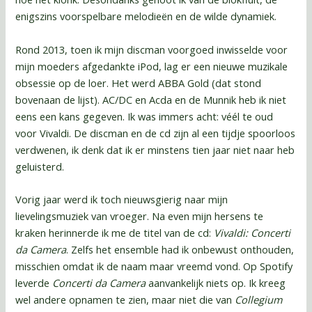
enigszins voorspelbare melodieën en de wilde dynamiek.
Rond 2013, toen ik mijn discman voorgoed inwisselde voor
mijn moeders afgedankte iPod, lag er een nieuwe muzikale
obsessie op de loer. Het werd ABBA Gold (dat stond
bovenaan de lijst). AC/DC en Acda en de Munnik heb ik niet
eens een kans gegeven. Ik was immers acht: véél te oud
voor Vivaldi. De discman en de cd zijn al een tijdje spoorloos
verdwenen, ik denk dat ik er minstens tien jaar niet naar heb
geluisterd.
Vorig jaar werd ik toch nieuwsgierig naar mijn
lievelingsmuziek van vroeger. Na even mijn hersens te
kraken herinnerde ik me de titel van de cd:
Vivaldi: Concerti
da Camera
. Zelfs het ensemble had ik onbewust onthouden,
misschien omdat ik de naam maar vreemd vond. Op Spotify
leverde
Concerti da Camera
aanvankelijk niets op. Ik kreeg
wel andere opnamen te zien, maar niet die van
Collegium