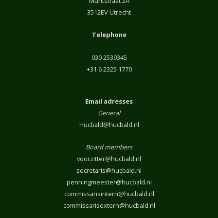
Muntstraat 2A
3512EV Utrecht
Telephone
030 2539345
+31 6 2325 1770
Email adresses
General
Hucbald@hucbald.nl
Board members
voorzitter@hucbald.nl
secretaris@hucbald.nl
penningmeester@hucbald.nl
commissarisintern@hucbald.nl
commissarisextern@hucbald.nl