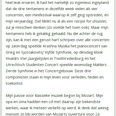
heel leuk ervaren. Ik had het namelijk zo ingenieus ingepland
dat de drie tentamens in dezelfde week vielen als vier
concerten, een minifestival waarop ik zelf ging optreden, én
mijn verjaardag. Dat klinkt nu al als een
recipe for disaster
,
zul je misschien denken (zo voelde het toen ook). Maar mijn
tentamens heb ik gelukkig gehaald. Nu die achter de rug
zijn, kan ik met een gerust hart schrijven over alle concerten:
op zaterdag speelde Krashna Musika het pianoconcert van
Grieg en Sjostakovitsj’ Vijfde Symfonie, op dinsdag klonk
Vivaldi’s
Vier Jaargetijden
in TivoliVredenburg en het
Utrechtsch Studenten Concert speelde woensdag Mahlers
Derde Symfonie in het Concertgebouw. Deze drie
componisten staan in mijn leven voor verleden, heden en
toekomst.
Mijn passie voor klassieke muziek begon bij Mozart. Mijn
opa en oma hadden een cd met daarop zijn bekendste
werken, waar ik meteen verliefd op werd. Ik denk dat weinig
mensen zo blij worden van Mozarts ouverture voor
Le