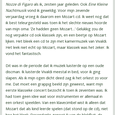
Nozze di Figaro
als ik, zestien jaar geleden. Ook
Eine Kleine
Nachtmusik
vond ik geweldig. Voor mijn zevende
verjaardag vroeg ik daarom een Mozart-cd. Ik weet nog dat
ik best teleurgesteld was toen ik het slechte nieuws hoorde
van mijn oma: ‘Ze hadden geen Mozart…’ Gelukkig zou de
nog verpakte cd ook klassiek zijn, en een beetje op Mozart
lijken. Het bleek een cd te zijn met kamermuziek van Vivaldi.
Het leek niet echt op Mozart, maar klassiek was het zeker. Ik
vond het fantastisch.
Dit was in de periode dat ik muziek luisterde op een oude
discman. Ik luisterde Vivaldi meestal in bed, voor ik ging
slapen. Als ik mijn ogen dicht deed zag ik het orkest zo voor
me. Dat moet een grappig beeld zijn geweest, want mijn
eerste klassieke concert bezocht ik toen ik zeventien was. Ik
had toen geen idee wat voor instrumenten er allemaal in
een orkest speelden. Van een klavecimbel wist ik alleen dat
Mozart dat als kind leerde spelen (dat stond op de cd), niet
hoe het klonk. Desondanks genoot ik van de blokfluit, de