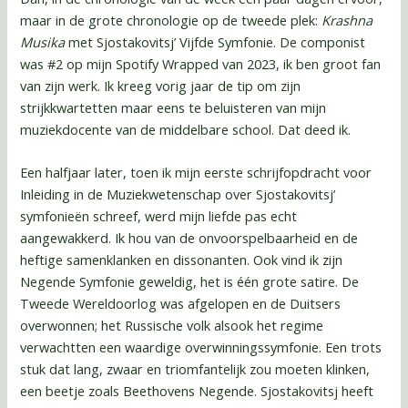
maar in de grote chronologie op de tweede plek:
Krashna
Musika
met Sjostakovitsj’ Vijfde Symfonie. De componist
was #2 op mijn Spotify Wrapped van 2023, ik ben groot fan
van zijn werk. Ik kreeg vorig jaar de tip om zijn
strijkkwartetten maar eens te beluisteren van mijn
muziekdocente van de middelbare school. Dat deed ik.
Een halfjaar later, toen ik mijn eerste schrijfopdracht voor
Inleiding in de Muziekwetenschap over Sjostakovitsj’
symfonieën schreef, werd mijn liefde pas echt
aangewakkerd. Ik hou van de onvoorspelbaarheid en de
heftige samenklanken en dissonanten. Ook vind ik zijn
Negende Symfonie geweldig, het is één grote satire. De
Tweede Wereldoorlog was afgelopen en de Duitsers
overwonnen; het Russische volk alsook het regime
verwachtten een waardige overwinningssymfonie. Een trots
stuk dat lang, zwaar en triomfantelijk zou moeten klinken,
een beetje zoals Beethovens Negende. Sjostakovitsj heeft