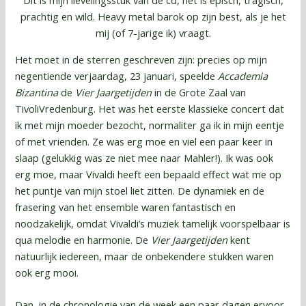
prachtig en wild. Heavy metal barok op zijn best, als je het
mij (of 7-jarige ik) vraagt.
Het moet in de sterren geschreven zijn: precies op mijn
negentiende verjaardag, 23 januari, speelde
Accademia
Bizantina
de
Vier Jaargetijden
in de Grote Zaal van
TivoliVredenburg. Het was het eerste klassieke concert dat
ik met mijn moeder bezocht, normaliter ga ik in mijn eentje
of met vrienden. Ze was erg moe en viel een paar keer in
slaap (gelukkig was ze niet mee naar Mahler!). Ik was ook
erg moe, maar Vivaldi heeft een bepaald effect wat me op
het puntje van mijn stoel liet zitten. De dynamiek en de
frasering van het ensemble waren fantastisch en
noodzakelijk, omdat Vivaldi’s muziek tamelijk voorspelbaar is
qua melodie en harmonie. De
Vier Jaargetijden
kent
natuurlijk iedereen, maar de onbekendere stukken waren
ook erg mooi.
Dan, in de chronologie van de week een paar dagen ervoor,