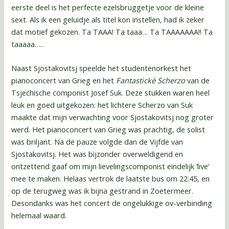
eerste deel is het perfecte ezelsbruggetje voor de kleine
sext. Als ik een geluidje als titel kon instellen, had ik zeker
dat motief gekozen. Ta TAAA! Ta taaa… Ta TAAAAAAA!! Ta
taaaaa…..
Naast Sjostakovitsj speelde het studentenorkest het
pianoconcert van Grieg en het
Fantastické Scherzo
van de
Tsjechische componist Josef Suk. Deze stukken waren heel
leuk en goed uitgekozen: het lichtere Scherzo van Suk
maakte dat mijn verwachting voor Sjostakovitsj nog groter
werd. Het pianoconcert van Grieg was prachtig, de solist
was briljant. Na de pauze volgde dan de Vijfde van
Sjostakovitsj. Het was bijzonder overweldigend en
ontzettend gaaf om mijn lievelingscomponist eindelijk ‘live’
mee te maken. Helaas vertrok de laatste bus om 22:45, en
op de terugweg was ik bijna gestrand in Zoetermeer.
Desondanks was het concert de ongelukkige ov-verbinding
helemaal waard.