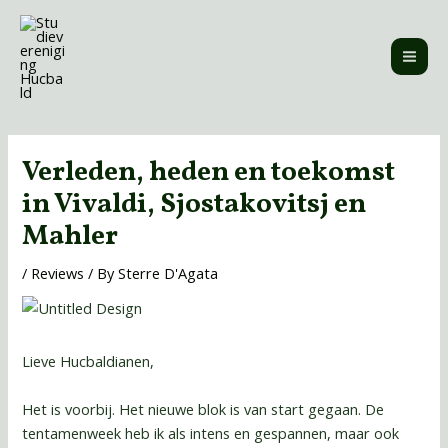
Skip
MAI
to
ME
content
Post
navigation
Verleden, heden en toekomst
in Vivaldi, Sjostakovitsj en
Mahler
/
Reviews
/ By
Sterre D'Agata
Lieve Hucbaldianen,
Het is voorbij. Het nieuwe blok is van start gegaan. De
tentamenweek heb ik als intens en gespannen, maar ook