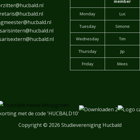
member
rzitter@hucbald.nl
retaris@hucbald.nl
Monday
Luc
ngmeester@hucbald.nl
Tuesday
Simone
arisintern@hucbald.nl
arisextern@hucbald.nl
Wednesday
Tim
Thursday
Jip
Friday
Mees
korting met de code 'HUCBALD10'
Copyright
© 2026 Studievereniging Hucbald