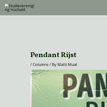
Skip
to
content
Post
navigation
Pendant Rijst
/
Columns
/ By
Matti Mual