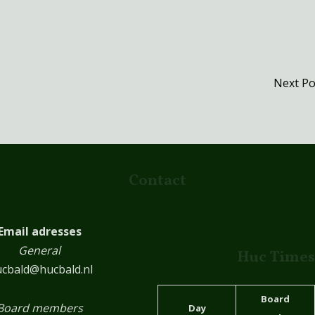
Next P
Contact
Email adresses
General
Huc Times
cbald@hucbald.nl
Board
Board members
Day