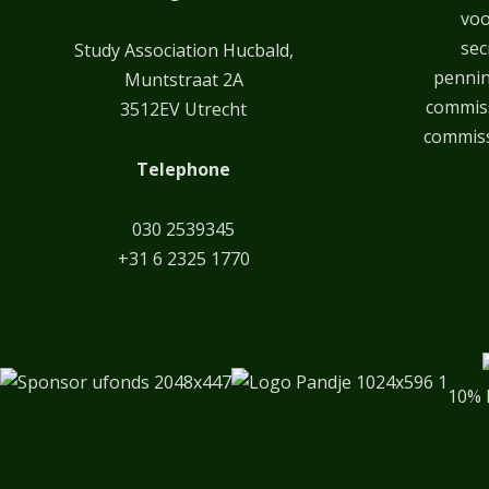
voo
sec
Study Association Hucbald,
penni
Muntstraat 2A
commiss
3512EV Utrecht
commiss
Telephone
030 2539345
+31 6 2325 1770
10% 