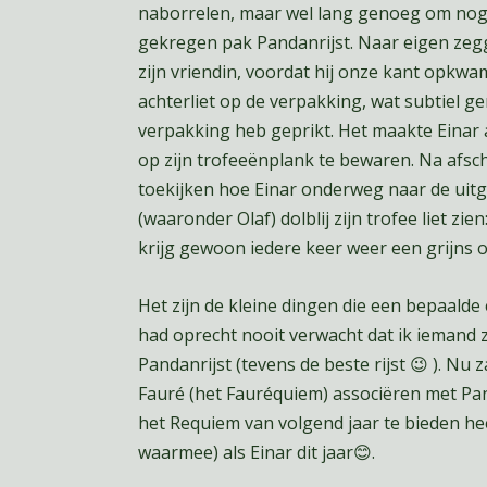
naborrelen, maar wel lang genoeg om nog e
gekregen pak Pandanrijst. Naar eigen zegg
zijn vriendin, voordat hij onze kant opkwa
achterliet op de verpakking, wat subtiel ge
verpakking heb geprikt. Het maakte Einar a
op zijn trofeeënplank te bewaren. Na afs
toekijken hoe Einar onderweg naar de ui
(waaronder Olaf) dolblij zijn trofee liet zien
krijg gewoon iedere keer weer een grijns o
Het zijn de kleine dingen die een bepaalde
had oprecht nooit verwacht dat ik iemand
Pandanrijst (tevens de beste rijst 😉 ). Nu 
Fauré (het Fauréquiem) associëren met Pa
het Requiem van volgend jaar te bieden hee
waarmee) als Einar dit jaar😊.