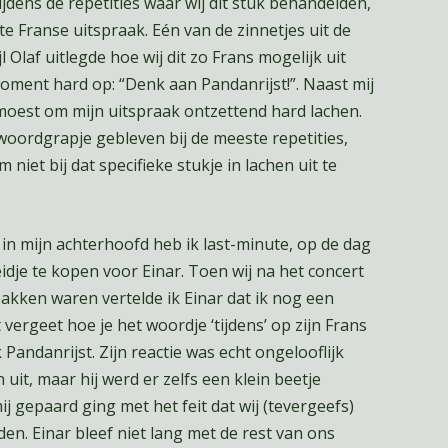
jdens de repetities waar wij dit stuk behandelden,
e Franse uitspraak. Eén van de zinnetjes uit de
 Olaf uitlegde hoe wij dit zo Frans mogelijk uit
ment hard op: “Denk aan Pandanrijst!”. Naast mij
e moest om mijn uitspraak ontzettend hard lachen.
woordgrapje gebleven bij de meeste repetities,
niet bij dat specifieke stukje in lachen uit te
n mijn achterhoofd heb ik last-minute, op de dag
idje te kopen voor Einar. Toen wij na het concert
akken waren vertelde ik Einar dat ik nog een
 vergeet hoe je het woordje ‘tijdens’ op zijn Frans
Pandanrijst. Zijn reactie was echt ongelooflijk
 uit, maar hij werd er zelfs een klein beetje
j gepaard ging met het feit dat wij (tevergeefs)
en. Einar bleef niet lang met de rest van ons