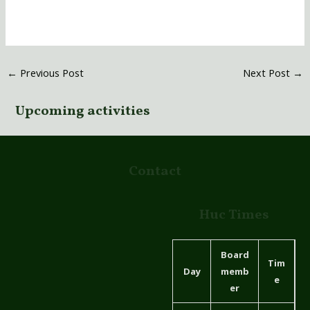
←
Previous Post
Next Post
→
Upcoming activities
Contact
Huc Times
Board
Tim
Day
memb
e
er