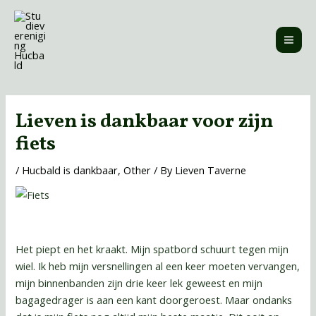
Skip
MAI
to
ME
content
Post
navigation
Lieven is dankbaar voor zijn
fiets
/
Hucbald is dankbaar
,
Other
/ By
Lieven Taverne
Het piept en het kraakt. Mijn spatbord schuurt tegen mijn
wiel. Ik heb mijn versnellingen al een keer moeten vervangen,
mijn binnenbanden zijn drie keer lek geweest en mijn
bagagedrager is aan een kant doorgeroest. Maar ondanks