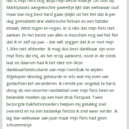
dat is mijn fiets nog altijd mijn beste maatje. Dit ooit op
Marktplaats aangekochte juweeltje lijkt dan weliswaar oud
maar kan nog best hard gaan (blijkt uit het feit dat ik per
dag gemiddeld drie elektrische fietsen en een fatbike
inhaal). Wind tegen en regen, er is niks dat mijn fiets niet
aankan. En het beste van alles is misschien nog wel het feit
dat ik er zelf op pas – dat wilt zeggen dat ik er met mijn
1,50m niet afdonder. Ik mag dus best dankbaar zijn voor
mijn fiets die mij, als het erop aankomt, nooit in de steek
laat en daarom had ik het idee om deze
dankbaarheidscolumn aan mijn roestbak te wijden.
Afgelopen dinsdag gebeurde er iets wat mij even van
gedachten liet veranderen. Ik remde per ongeluk te hard,
vloog als een enorme randdebiel over mijn fiets heen en
belandde midden op een heel druk fietspad. Twee
bezorgde bakfietsmoeders hielpen mij gelukkig snel
overeind en na een bedankje fietste ik snel weer verder. Ik
lag dan weliswaar aan puin maar mijn fiets had geen
schrammetje.