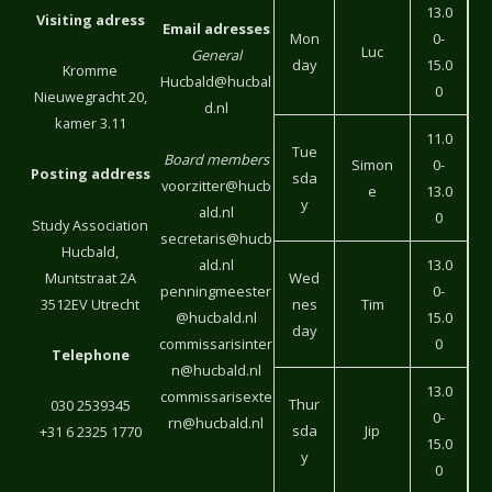
13.0
Visiting adress
Email adresses
Mon
0-
Luc
General
day
15.0
Kromme
Hucbald@hucbal
0
Nieuwegracht 20,
d.nl
kamer 3.11
11.0
Tue
Board members
Simon
0-
Posting address
sda
voorzitter@hucb
e
13.0
y
ald.nl
0
Study Association
secretaris@hucb
Hucbald,
ald.nl
13.0
Muntstraat 2A
Wed
penningmeester
0-
3512EV Utrecht
nes
Tim
@hucbald.nl
15.0
day
commissarisinter
0
Telephone
n@hucbald.nl
13.0
commissarisexte
Thur
030 2539345
0-
rn@hucbald.nl
sda
Jip
+31 6 2325 1770
15.0
y
0