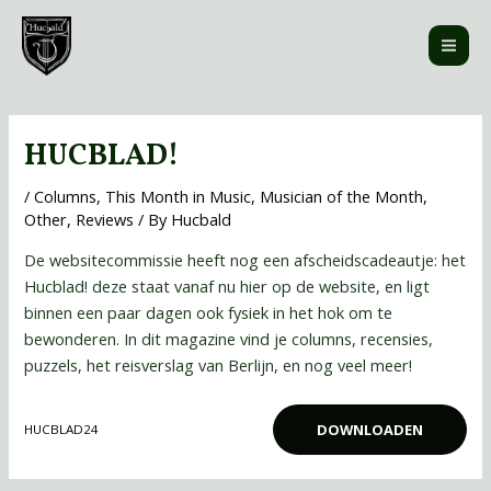
Skip
MAI
to
ME
content
Post
navigation
HUCBLAD!
/
Columns
,
This Month in Music
,
Musician of the Month
,
Other
,
Reviews
/ By
Hucbald
De websitecommissie heeft nog een afscheidscadeautje: het
Hucblad! deze staat vanaf nu hier op de website, en ligt
binnen een paar dagen ook fysiek in het hok om te
bewonderen. In dit magazine vind je columns, recensies,
puzzels, het reisverslag van Berlijn, en nog veel meer!
DOWNLOADEN
HUCBLAD24