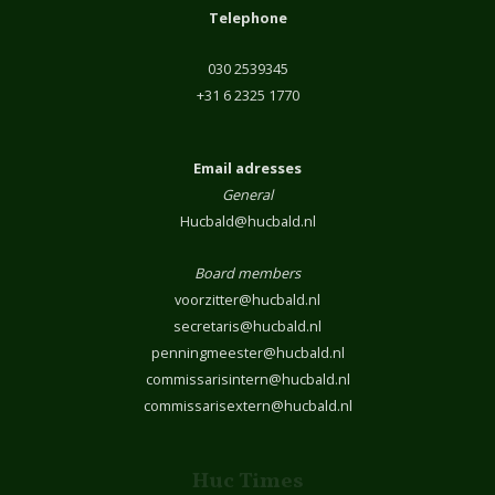
Telephone
030 2539345
+31 6 2325 1770
Email adresses
General
Hucbald@hucbald.nl
Board members
voorzitter@hucbald.nl
secretaris@hucbald.nl
penningmeester@hucbald.nl
commissarisintern@hucbald.nl
commissarisextern@hucbald.nl
Huc Times