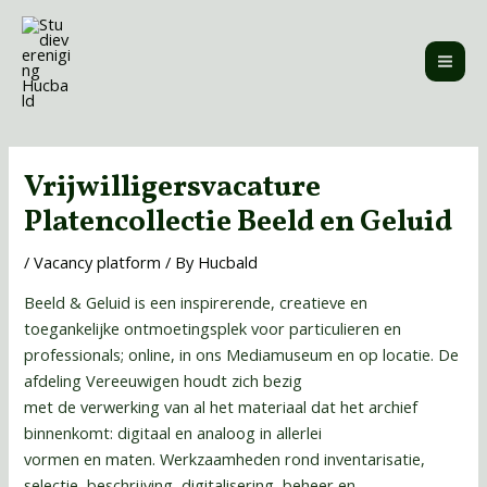
Skip
MAI
to
ME
content
Post
navigation
Vrijwilligersvacature
Platencollectie Beeld en Geluid
/
Vacancy platform
/ By
Hucbald
Beeld & Geluid is een inspirerende, creatieve en
toegankelijke ontmoetingsplek voor particulieren en
professionals; online, in ons Mediamuseum en op locatie. De
afdeling Vereeuwigen houdt zich bezig
met de verwerking van al het materiaal dat het archief
binnenkomt: digitaal en analoog in allerlei
vormen en maten. Werkzaamheden rond inventarisatie,
selectie, beschrijving, digitalisering, beheer en