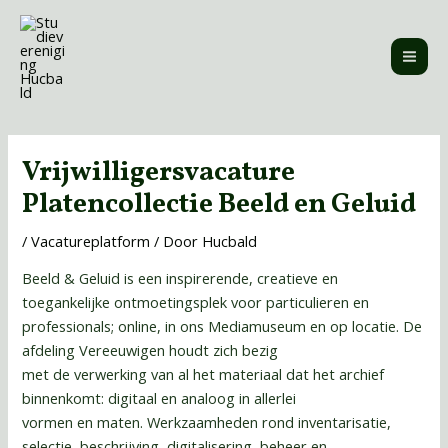
Ga
MAI
naar
ME
de
inhoud
Bericht
navigatie
Vrijwilligersvacature
Platencollectie Beeld en Geluid
/
Vacatureplatform
/ Door
Hucbald
Beeld & Geluid is een inspirerende, creatieve en
toegankelijke ontmoetingsplek voor particulieren en
professionals; online, in ons Mediamuseum en op locatie. De
afdeling Vereeuwigen houdt zich bezig
met de verwerking van al het materiaal dat het archief
binnenkomt: digitaal en analoog in allerlei
vormen en maten. Werkzaamheden rond inventarisatie,
selectie, beschrijving, digitalisering, beheer en