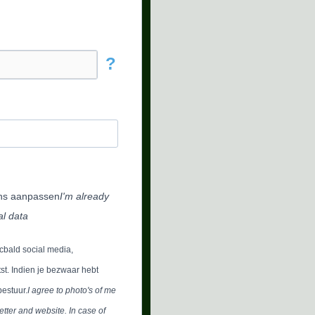
?
ens aanpassen
I'm already
l data
ucbald social media,
t. Indien je bezwaar hebt
bestuur.
I agree to photo's of me
tter and website. In case of