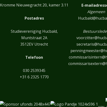
Kromme Nieuwegracht 20, kamer 3.11
E-mailadress
Algemeen
Postadres
Hucbald@hucbal
Studievereniging Hucbald,
Bestuursled
Muntstraat 2A
voorzitter@hucba
3512EV Utrecht
secretaris@hucba
penningmeester@hu
commissarisintern@h
Telefoon
commissarisextern@h
030 2539345
+31 6 2325 1770