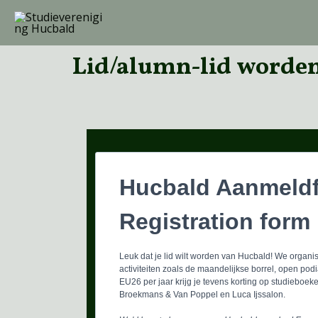
Ga
naar
de
Lid/alumn-lid worde
inhoud
Hucbald Aanmeldf
Registration form
Leuk dat je lid wilt worden van Hucbald! We organ
activiteiten zoals de maandelijkse borrel, open po
EU26 per jaar krijg je tevens korting op studieboeke
Broekmans & Van Poppel en Luca Ijssalon.