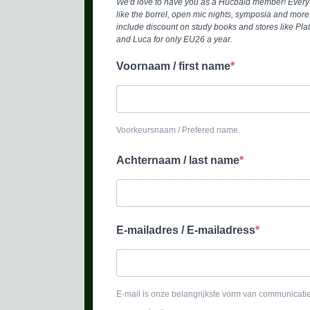
We'd love to have you as a Hucbald member! Every 
like the borrel, open mic nights, symposia and mor
include discount on study books and stores like P
and Luca for only EU26 a year.
Voornaam / first name
Voorkeursnaam / Prefered name.
Achternaam / last name
E-mailadres / E-mailadress
E-mail is onze belangrijkste vorm van communicatie 