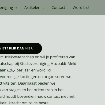
Zo
eniging
Artikelen
Contact
Word Lid!
IET? KLIK DAN HIER
 muziekwetenschap en wil je profiteren van
aatschap bij Studievereniging Hucbald? Meld
ar €26,- per jaar en word lid!
 voordelige kortingen en organiseren we
ctiviteiten. Daarnaast bieden we
 van stages en het oriënteren in het
ald houdt bovendien nauw contact met het
teit Utrecht om zo de beste