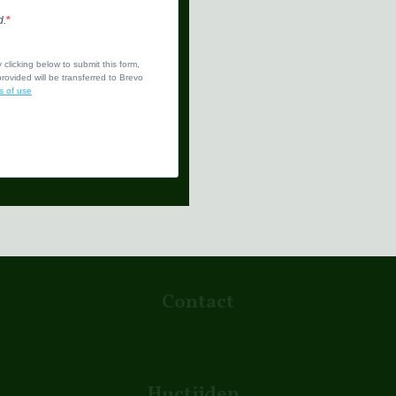
d.
clicking below to submit this form,
ovided will be transferred to Brevo
s of use
Contact
Huctijden