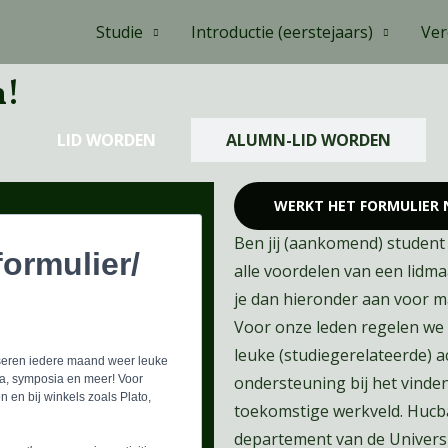
Studie
Introductie (eerstejaars)
Ver
n!
LID WORDEN
ALUMN-LID WORDEN
WERKT HET FORMULIER N
Ben jij (aankomend) student
ormulier/
alle voordelen van een lidm
je dan hieronder aan voor ma
Voor onze leden regelen we
leuke (studiegerelateerde) a
iseren iedere maand weer leuke
dia, symposia en meer! Voor
ondersteuning bij het vinden
n en bij winkels zoals Plato,
toekomstige werkveld. Hucb
departement van de Universi