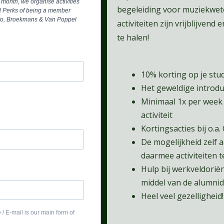
month, we organise activities
begeleiding voor muziekwet
e! Perks of being a member
lato, Broekmans & Van Poppel
activiteiten zijn vrijblijven
te halen!
10% korting op je st
Het geweldige introdu
Minimaal 1x per week 
activiteit
Kortingsacties bij o.a.
De mogelijkheid zelf 
daarmee activiteiten 
Hulp bij werkveldorië
middel van de alumnid
Heel veel gezelligheid!
/ E-mail is our main form of