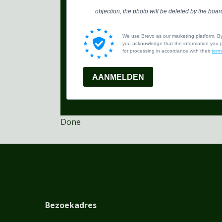
objection, the photo will be deleted by the boar
We use Brevo as our marketing platform. By 
you acknowledge that the information you pr
for processing in accordance with their
term
AANMELDEN
Done
Bezoekadres