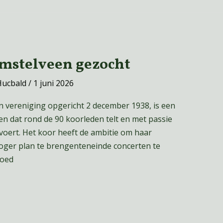
Amstelveen gezocht
Hucbald
/
1 juni 2026
 vereniging opgericht 2 december 1938, is een
en dat rond de 90 koorleden telt en met passie
oert. Het koor heeft de ambitie om haar
oger plan te brengenteneinde concerten te
goed