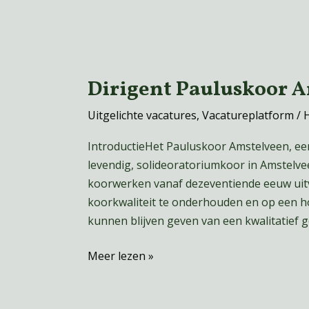
Dirigent Pauluskoor 
Dirigent
Pauluskoor
Uitgelichte vacatures
,
Vacatureplatform
/
Amstelveen
gezocht
IntroductieHet Pauluskoor Amstelveen, een
levendig, solideoratoriumkoor in Amstelve
koorwerken vanaf dezeventiende eeuw uitv
koorkwaliteit te onderhouden en op een h
kunnen blijven geven van een kwalitatief 
Meer lezen »