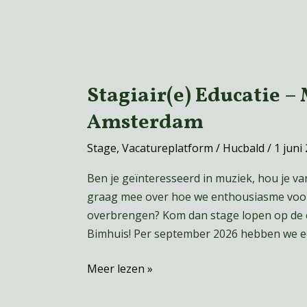
Stagiair(e) Educatie 
Stagiair(e)
Educatie
Amsterdam
–
Muziekgebouw
Stage
,
Vacatureplatform
/
Hucbald
/
1 juni
&
Ben je geïnteresseerd in muziek, hou je v
Bimhuis
graag mee over hoe we enthousiasme voo
Amsterdam
overbrengen? Kom dan stage lopen op de 
Bimhuis! Per september 2026 hebben we een
Meer lezen »