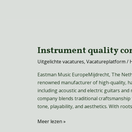
Instrument quality co
Instrument
quality
Uitgelichte vacatures
,
Vacatureplatform
/
control
–
Eastman Music EuropeMijdrecht, The Neth
winds
renowned manufacturer of high-quality, ha
including acoustic and electric guitars and
company blends traditional craftsmanship w
tone, playability, and aesthetics. With roots 
Meer lezen »