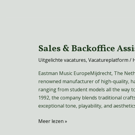
Sales & Backoffice Ass
Sales
&
Uitgelichte vacatures
,
Vacatureplatform
/
Backoffice
Assistant
Eastman Music EuropeMijdrecht, The Neth
–
renowned manufacturer of high-quality, ha
Band
ranging from student models all the way t
&
1992, the company blends traditional craft
Orchestra
exceptional tone, playability, and aesthet
Meer lezen »