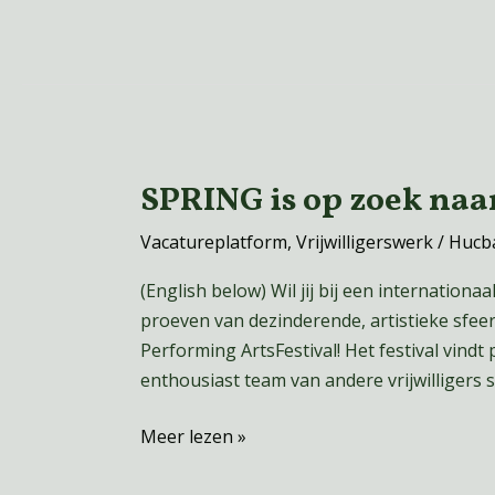
SPRING is op zoek naar
SPRING
is
Vacatureplatform
,
Vrijwilligerswerk
/
Hucb
op
zoek
(English below) Wil jij bij een internationa
naar
proeven van dezinderende, artistieke sfeer?
vrijwilligers!
Performing ArtsFestival! Het festival vind
enthousiast team van andere vrijwilligers 
Meer lezen »