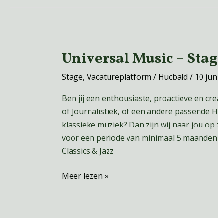
Universal Music – Stagi
Universal
Music
Stage
,
Vacatureplatform
/
Hucbald
/
10 jun
–
Stagiair(e)
Ben jij een enthousiaste, proactieve en c
Classics
of Journalistiek, of een andere passende 
&
klassieke muziek? Dan zijn wij naar jou op
Jazz
voor een periode van minimaal 5 maanden 
Classics & Jazz
Meer lezen »