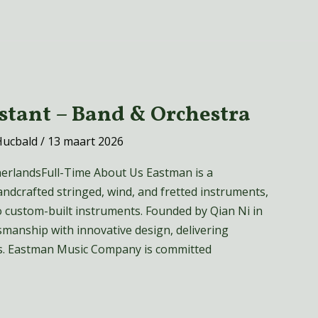
istant – Band & Orchestra
Hucbald
/
13 maart 2026
erlandsFull-Time About Us Eastman is a
ndcrafted stringed, wind, and fretted instruments,
o custom-built instruments. Founded by Qian Ni in
smanship with innovative design, delivering
ics. Eastman Music Company is committed