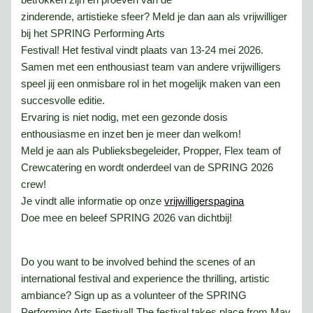
betrokken zijn en proeven van de
zinderende, artistieke sfeer? Meld je dan aan als vrijwilliger
bij het SPRING Performing Arts
Festival! Het festival vindt plaats van 13-24 mei 2026.
Samen met een enthousiast team van andere vrijwilligers
speel jij een onmisbare rol in het mogelijk maken van een
succesvolle editie.
Ervaring is niet nodig, met een gezonde dosis
enthousiasme en inzet ben je meer dan welkom!
Meld je aan als Publieksbegeleider, Propper, Flex team of
Crewcatering en wordt onderdeel van de SPRING 2026
crew!
Je vindt alle informatie op onze
vrijwilligerspagina
Doe mee en beleef SPRING 2026 van dichtbij!
Do you want to be involved behind the scenes of an
international festival and experience the thrilling, artistic
ambiance? Sign up as a volunteer of the SPRING
Performing Arts Festival! The festival takes place from May