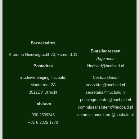
Bezoekadres
E-mailadressen
Kromme Nieuwegracht 20, kamer 3.11
Algemeen
Postadres
Hucbald@hucbald.nl
Studievereniging Hucbald,
Bestuursleden
Muntstraat 2A
voorzitter@hucbald.nl
3512EV Utrecht
secretaris@hucbald.nl
penningmeester@hucbald.nl
Telefoon
commissarisintern@hucbald.nl
commissarisextern@hucbald.nl
030 2539345
+31 6 2325 1770