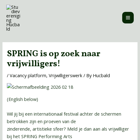
Skip
MAI
to
ME
content
Post
navigation
SPRING is op zoek naar
vrijwilligers!
/
Vacancy platform
,
Vrijwilligerswerk
/ By
Hucbald
(English below)
Wil jij bij een internationaal festival achter de schermen
betrokken zijn en proeven van de
zinderende, artistieke sfeer? Meld je dan aan als vrijwilliger
bij het SPRING Performing Arts