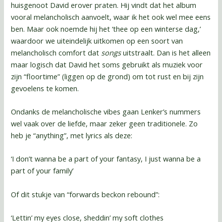
huisgenoot David erover praten. Hij vindt dat het album
vooral melancholisch aanvoelt, waar ik het ook wel mee eens
ben. Maar ook noemde hij het ‘thee op een winterse dag,’
waardoor we uiteindelijk uitkomen op een soort van
melancholisch comfort dat
songs
uitstraalt. Dan is het alleen
maar logisch dat David het soms gebruikt als muziek voor
zijn “floortime” (liggen op de grond) om tot rust en bij zijn
gevoelens te komen.
Ondanks de melancholische vibes gaan Lenker’s nummers
wel vaak over de liefde, maar zeker geen traditionele. Zo
heb je “anything”, met lyrics als deze:
‘I don’t wanna be a part of your fantasy, I just wanna be a
part of your family’
Of dit stukje van “forwards beckon rebound”:
‘Lettin’ my eyes close, sheddin’ my soft clothes