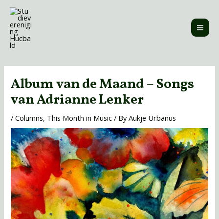
Skip
MAI
to
ME
content
Post
navigation
Album van de Maand – Songs
van Adrianne Lenker
/
Columns
,
This Month in Music
/ By
Aukje Urbanus