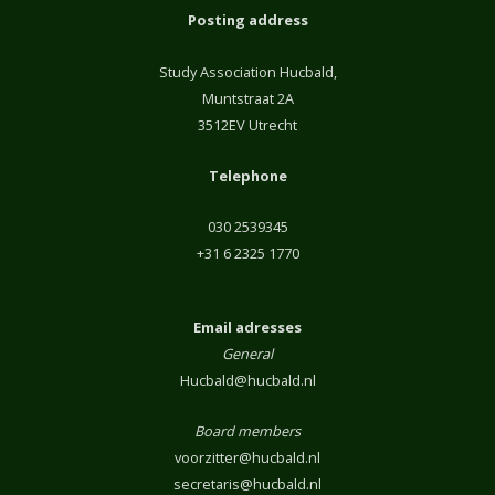
Posting address
Study Association Hucbald,
Muntstraat 2A
3512EV Utrecht
Telephone
030 2539345
+31 6 2325 1770
Email adresses
General
Hucbald@hucbald.nl
Board members
voorzitter@hucbald.nl
secretaris@hucbald.nl