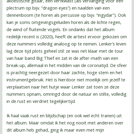
akoestische gitaar, een verfkwast (als vervanging voor een
plectrum op bijv. “dragon eyes”) en naalden van een
dennenboom (te horen als percussie op bijv. “ingydar”). Ook
kan je soms omgevingsgeluiden horen als de lichte regen,
de wind of fluitende vogels. En ondanks dat het album
redelijk recent is (2020), heeft de artiest ervoor gekozen om
deze nummers volledig analoog op te nemen. Lenker’s leven
lag deze tijd plots geheel stil: ze was net klaar met de tour
van haar band Big Thief en zat in de after-math van een
break-up, allemaal in het midden van de coronatijd. De sfeer
is prachtig neergezet door haar zachte, hoge stem en het
instrumentgebruik. Het is hierdoor niet moeilijk om jezelf te
verplaatsen naar het hutje waar Lenker zat toen ze deze
nummers opnam, omringd door de natuur en stilte, volledig
in de rust en verdriet tegelijkertijd.
Ik haal vaak rust en blijdschap (en ook wel echt tranen) uit
het album. Maar omdat ik het nog nooit met anderen over
dit album heb gehad, ging ik maar even met mijn