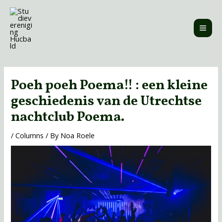
Skip
MAI
to
ME
content
Post
navigation
Poeh poeh Poema!! : een kleine
geschiedenis van de Utrechtse
nachtclub Poema.
/
Columns
/ By
Noa Roele