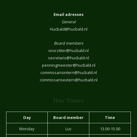
Email adresses
General
Hucbald@hucbald.nl
Board members
voorzitter@hucbald.nl
secretaris@hucbald.nl
penningmeester@hucbald.nl
commissarisintern@hucbald.nl
commissarisextern@hucbald.nl
Huc Times
Day
Board member
Time
Monday
Luc
13.00-15.00