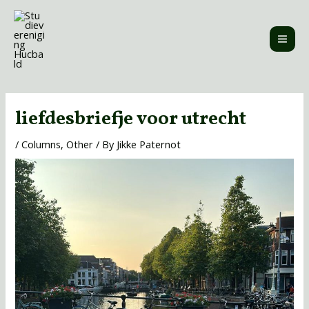
Skip
MAI
to
ME
content
Post
navigation
liefdesbriefje voor utrecht
/
Columns
,
Other
/ By
Jikke Paternot