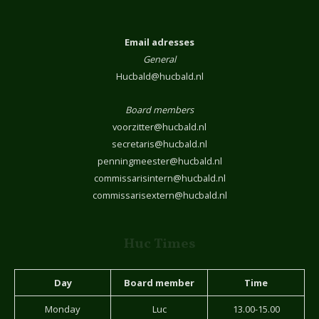
Email adresses
General
Hucbald@hucbald.nl
Board members
voorzitter@hucbald.nl
secretaris@hucbald.nl
penningmeester@hucbald.nl
commissarisintern@hucbald.nl
commissarisextern@hucbald.nl
Huc Times
Day
Board member
Time
Monday
Luc
13.00-15.00