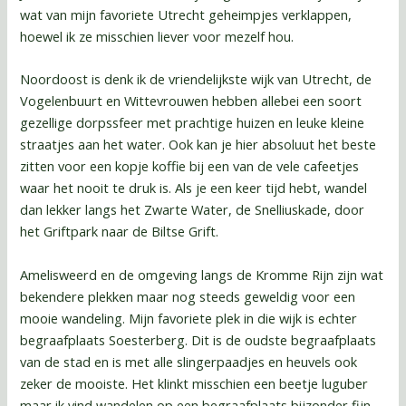
wat van mijn favoriete Utrecht geheimpjes verklappen,
hoewel ik ze misschien liever voor mezelf hou.
Noordoost is denk ik de vriendelijkste wijk van Utrecht, de
Vogelenbuurt en Wittevrouwen hebben allebei een soort
gezellige dorpssfeer met prachtige huizen en leuke kleine
straatjes aan het water. Ook kan je hier absoluut het beste
zitten voor een kopje koffie bij een van de vele cafeetjes
waar het nooit te druk is. Als je een keer tijd hebt, wandel
dan lekker langs het Zwarte Water, de Snelliuskade, door
het Griftpark naar de Biltse Grift.
Amelisweerd en de omgeving langs de Kromme Rijn zijn wat
bekendere plekken maar nog steeds geweldig voor een
mooie wandeling. Mijn favoriete plek in die wijk is echter
begraafplaats Soesterberg. Dit is de oudste begraafplaats
van de stad en is met alle slingerpaadjes en heuvels ook
zeker de mooiste. Het klinkt misschien een beetje luguber
maar ik vind wandelen op een begraafplaats bijzonder fijn