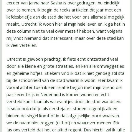
eerder van Janna naar Sasha is overgedragen, nu eindelijk
over te nemen. Ik begin de reeks artikelen dit jaar met een
liefdesbriefje aan de stad die het voor ons allemaal mogelijk
maakt, Utrecht. Ik woon hier al mijn hele leven en ik ga het in
deze column niet te veel over mezelf hebben, want volgens
mij vindt niemand dat interessant, maar over deze stad kan
ik veel vertellen.
Utrecht is gewoon prachtig, ik fiets echt ontzettend veel
door alle kleine en grote straatjes, en ken alle omweggetjes
en geheime hofjes. Stiekem vind ik dat ik niet genoeg stil sta
bij de schoonheid van de stad waarin ik woon. Hier kwam ik
vooral achter toen ik een relatie begon met mijn vriend die
pas recentelijk in Nederland is komen wonen en echt
versteld kan staan als we eventjes door de stad wandelen.
Ik snap ook dat je als eerstejaars student eigenlijk alleen
binnen de singel komt of in dat afgrijselijke oord waarvan
we de naam niet zeggen (uithof) en waarover meneer Eric
Jas ons verteld dat het er altijd regent. Dus hierbij zal ik jullie