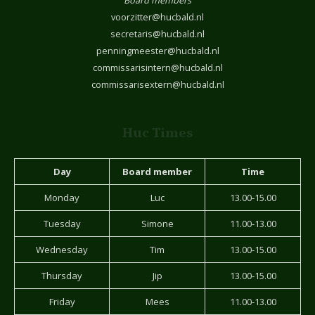
Board members
voorzitter@hucbald.nl
secretaris@hucbald.nl
penningmeester@hucbald.nl
commissarisintern@hucbald.nl
commissarisextern@hucbald.nl
Huc Times
Day
Board member
Time
Monday
Luc
13.00-15.00
Tuesday
Simone
11.00-13.00
Wednesday
Tim
13.00-15.00
Thursday
Jip
13.00-15.00
Friday
Mees
11.00-13.00