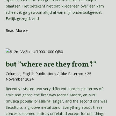
2025
plaatsen. Het betekent niet dat ik iedereen over één kam
uitgebracht?
scheer, ik ga gewoon altijd af van mijn onderbuikgevoel.
Eerlijk gezegd, vind
Read More »
but
”where
but ”where are they from?”
are
they
Columns
,
English Publications
/
Jikke Paternot
/
25
from?”
November 2024
Recently I visited two very different concerts in terms of
style and genre: the first was Marisa Monte, an MPB
(musica popular brasileira) singer, and the second one was
Sepultura, a groove metal band. Everything about these
concerts seemed entirely unrelated except for one thing: