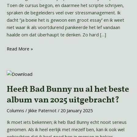
Toen de cursus begon, en daarmee het scriptie schrijven,
spraken de begeleiders veel over stressmanagement. Ik
dacht ‘’ja boeie het is gewoon een groot essay’’ en ik weet
niet waar ik als voortdurend panikeerde het lef vandaan
haalde om dat überhaupt te denken. Zo hard […]
Read More »
Heeft
Bad
Heeft Bad Bunny nu al het beste
Bunny
nu
album van 2025 uitgebracht?
al
het
Columns
/
Jikke Paternot
/
20 January 2025
beste
Ik moet iets bekennen; ik heb Bad Bunny echt nooit serieus
album
genomen. Als ik heel eerlijk met mezelf ben, kan ik ook wel
van
opbiechten dat ik heel goed ben in mensen in hokjes