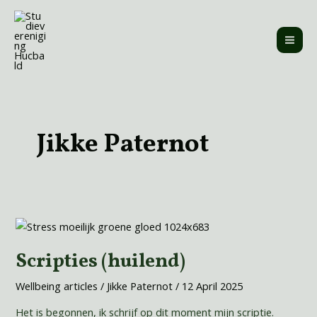
Skip
MAI
to
ME
content
Post
pagination
Jikke Paternot
Scripties
(huilend)
Scripties (huilend)
Wellbeing articles
/
Jikke Paternot
/
12 April 2025
Het is begonnen, ik schrijf op dit moment mijn scriptie.