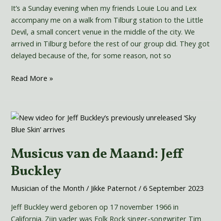
It’s a Sunday evening when my friends Louie Lou and Lex
accompany me on a walk from Tilburg station to the Little
Devil, a small concert venue in the middle of the city. We
arrived in Tilburg before the rest of our group did. They got
delayed because of the, for some reason, not so
Read More »
Musicus
van
de
Musicus van de Maand: Jeff
Maand:
Jeff
Buckley
Buckley
Musician of the Month
/
Jikke Paternot
/
6 September 2023
Jeff Buckley werd geboren op 17 november 1966 in
California. Zijn vader was Folk Rock singer-songwriter Tim