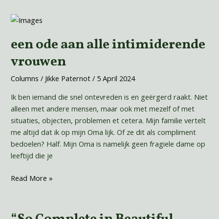
een
ode
een ode aan alle intimiderende
aan
alle
vrouwen
intimiderende
vrouwen
Columns
/
Jikke Paternot
/
5 April 2024
Ik ben iemand die snel ontevreden is en geërgerd raakt. Niet
alleen met andere mensen, maar ook met mezelf of met
situaties, objecten, problemen et cetera. Mijn familie vertelt
me altijd dat ik op mijn Oma lijk. Of ze dit als compliment
bedoelen? Half. Mijn Oma is namelijk geen fragiele dame op
leeftijd die je
Read More »
“So