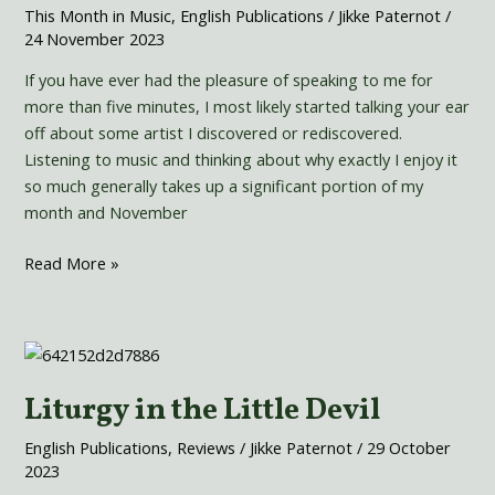
This Month in Music
,
English Publications
/
Jikke Paternot
/
24 November 2023
If you have ever had the pleasure of speaking to me for
more than five minutes, I most likely started talking your ear
off about some artist I discovered or rediscovered.
Listening to music and thinking about why exactly I enjoy it
so much generally takes up a significant portion of my
month and November
Read More »
Liturgy
in
Liturgy in the Little Devil
the
Little
English Publications
,
Reviews
/
Jikke Paternot
/
29 October
Devil
2023