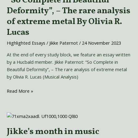
“So Complete in Beautiful
Complete
Deformity”, – The rare analysis
in
of extreme metal By Olivia R.
Beautiful
Deformity”,
Lucas
–
The
Highlighted Essays
/
Jikke Paternot
/
24 November 2023
rare
At the end of every study block, we feature an essay written
analysis
by a Hucbald member. Jikke Paternot: “So Complete in
of
Beautiful Deformity”, – The rare analysis of extreme metal
extreme
by Olivia R. Lucas (Musical Analysis)
metal
By
Read More »
Olivia
R.
Lucas
Jikke’s
month
Jikke’s month in music
in
music