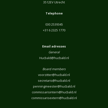
3512EV Utrecht
Telephone
030 2539345
+31 6 2325 1770
Email adresses
General
Hucbald@hucbald.nl
Board members
voorzitter@hucbald.nl
secretaris@hucbald.nl
penningmeester@hucbald.nl
commissarisintern@hucbald.nl
commissarisextern@hucbald.nl