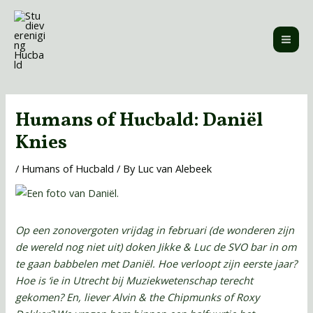
Skip
MAI
to
ME
content
Post
navigation
Humans of Hucbald: Daniël
Knies
/
Humans of Hucbald
/ By
Luc van Alebeek
Op een zonovergoten vrijdag in februari (de wonderen zijn
de wereld nog niet uit) doken Jikke & Luc de SVO bar in om
te gaan babbelen met Daniël.
Hoe verloopt zijn eerste jaar?
Hoe is ‘ie in Utrecht bij Muziekwetenschap terecht
gekomen? En, liever Alvin & the Chipmunks of Roxy