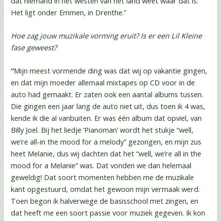
dat niemand in het westen van het land weet waar dat is.
Het ligt onder Emmen, in Drenthe.”
Hoe zag jouw muzikale vorming eruit? Is er een Lil Kleine
fase geweest?
“
Mijn meest vormende ding was dat wij op vakantie gingen,
en dat mijn moeder allemaal mixtapes op CD voor in de
auto had gemaakt. Er zaten ook een aantal albums tussen.
Die gingen een jaar lang de auto niet uit, dus toen ik 4 was,
kende ik die al vanbuiten. Er was één album dat opviel, van
Billy Joel. Bij het liedje ‘Pianoman’ wordt het stukje “well,
we’re all-in the mood for a melody” gezongen, en mijn zus
heet Melanie, dus wij dachten dat het “well, we’re all in the
mood for a Melanie” was. Dat vonden we dan helemaal
geweldig! Dat soort momenten hebben me de muzikale
kant opgestuurd, omdat het gewoon mijn vermaak werd.
Toen begon ik halverwege de basisschool met zingen, en
dat heeft me een soort passie voor muziek gegeven. Ik kon