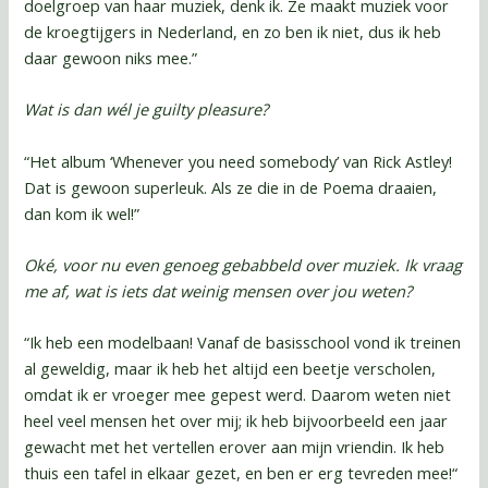
doelgroep van haar muziek, denk ik. Ze maakt muziek voor
de kroegtijgers in Nederland, en zo ben ik niet, dus ik heb
daar gewoon niks mee.”
Wat is dan wél je guilty pleasure?
“Het album ‘Whenever you need somebody’ van Rick Astley!
Dat is gewoon superleuk. Als ze die in de Poema draaien,
dan kom ik wel!”
Oké, voor nu even genoeg gebabbeld over muziek. Ik vraag
me af, wat is iets dat weinig mensen over jou weten?
“Ik heb een modelbaan! Vanaf de basisschool vond ik treinen
al geweldig, maar ik heb het altijd een beetje verscholen,
omdat ik er vroeger mee gepest werd. Daarom weten niet
heel veel mensen het over mij; ik heb bijvoorbeeld een jaar
gewacht met het vertellen erover aan mijn vriendin. Ik heb
thuis een tafel in elkaar gezet, en ben er erg tevreden mee!“