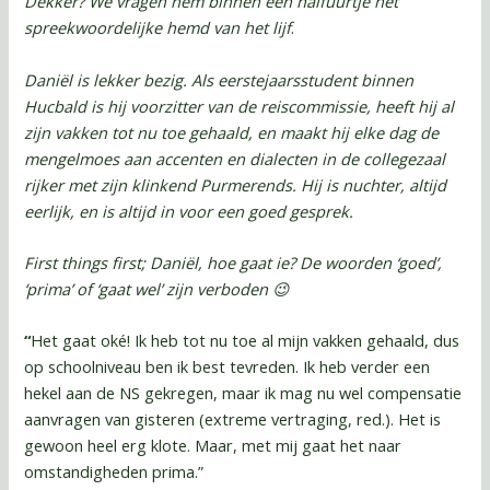
Dekker?
We vragen hem binnen een halfuurtje het
spreekwoordelijke hemd van het lijf
.
Daniël is lekker bezig. Als eerstejaarsstudent binnen
Hucbald is hij voorzitter van de reiscommissie, heeft hij al
zijn vakken tot nu toe gehaald, en maakt hij elke dag de
mengelmoes aan accenten en dialecten in de collegezaal
rijker met zijn klinkend Purmerends. Hij is nuchter, altijd
eerlijk, en is altijd in voor een goed gesprek.
First things first; Daniël, hoe gaat ie? De woorden ‘goed’,
‘prima’ of ‘gaat wel’ zijn verboden 😉
“
Het gaat oké! Ik heb tot nu toe al mijn vakken gehaald, dus
op schoolniveau ben ik best tevreden. Ik heb verder een
hekel aan de NS gekregen, maar ik mag nu wel compensatie
aanvragen van gisteren (extreme vertraging, red.). Het is
gewoon heel erg klote. Maar, met mij gaat het naar
omstandigheden prima.”