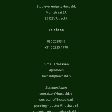
Studievereniging Hucbald,
Muntstraat 2A
3512EV Utrecht
Telefoon
030 2539345
+31 6 2325 1770
E-mailadressen
Algemeen
Hucbald@hucbald.nl
Bestuursleden
voorzitter@hucbald.nl
secretaris@hucbald.nl
penningmeester@hucbald.nl
commissarisintern@hucbald.nl