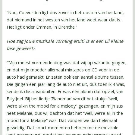
“Nou, Coevorden ligt dus zover in het oosten van het land,
dat niemand in het westen van het land weet waar dat is.
Het ligt onder Emmen, in Drenthe.”
Hoe zag jouw muzikale vorming eruit? Is er een Lil Kleine
fase geweest?
“
Mijn meest vormende ding was dat wij op vakantie gingen,
en dat mijn moeder allemaal mixtapes op CD voor in de
auto had gemaakt. Er zaten ook een aantal albums tussen.
Die gingen een jaar lang de auto niet uit, dus toen ik 4 was,
kende ik die al vanbuiten. Er was één album dat opviel, van
Billy Joel. Bij het liedje ‘Pianoman’ wordt het stukje “well,
we’re all-in the mood for a melody” gezongen, en mijn zus
heet Melanie, dus wij dachten dat het “well, we’re all in the
mood for a Melanie” was. Dat vonden we dan helemaal
geweldig! Dat soort momenten hebben me de muzikale
kant opgestuurd, omdat het gewoon mijn vermaak werd.