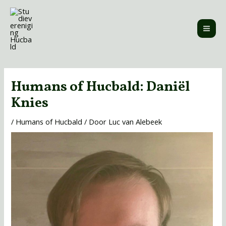
Ga
MAI
naar
ME
de
inhoud
Bericht
navigatie
Humans of Hucbald: Daniël
Knies
/
Humans of Hucbald
/ Door
Luc van Alebeek