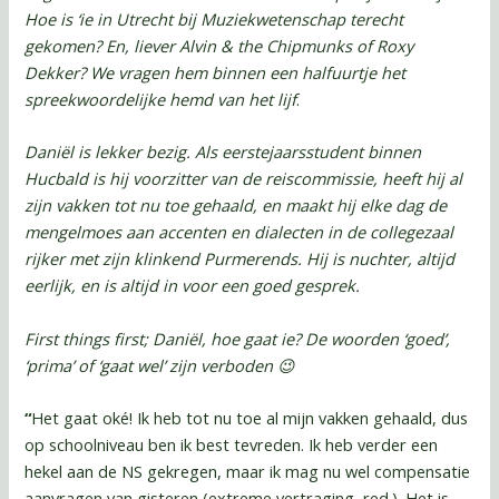
Hoe is ‘ie in Utrecht bij Muziekwetenschap terecht
gekomen? En, liever Alvin & the Chipmunks of Roxy
Dekker?
We vragen hem binnen een halfuurtje het
spreekwoordelijke hemd van het lijf
.
Daniël is lekker bezig. Als eerstejaarsstudent binnen
Hucbald is hij voorzitter van de reiscommissie, heeft hij al
zijn vakken tot nu toe gehaald, en maakt hij elke dag de
mengelmoes aan accenten en dialecten in de collegezaal
rijker met zijn klinkend Purmerends. Hij is nuchter, altijd
eerlijk, en is altijd in voor een goed gesprek.
First things first; Daniël, hoe gaat ie? De woorden ‘goed’,
‘prima’ of ‘gaat wel’ zijn verboden 😉
“
Het gaat oké! Ik heb tot nu toe al mijn vakken gehaald, dus
op schoolniveau ben ik best tevreden. Ik heb verder een
hekel aan de NS gekregen, maar ik mag nu wel compensatie
aanvragen van gisteren (extreme vertraging, red.). Het is