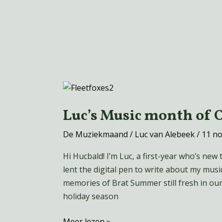
single
note
Luc’s
Music
Luc’s Music month of 
month
of
De Muziekmaand
/
Luc van Alebeek
/
11 n
October
Hi Hucbald! I’m Luc, a first-year who’s new t
lent the digital pen to write about my music
memories of Brat Summer still fresh in ou
holiday season
Meer lezen »