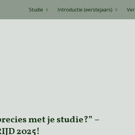
Studie
Introductie (eerstejaars)
Ver
recies met je studie?” –
JD 2025!