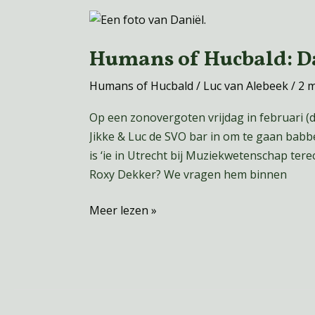
Humans
of
Humans of Hucbald: D
Hucbald:
Daniël
Humans of Hucbald
/
Luc van Alebeek
/
2 
Knies
Op een zonovergoten vrijdag in februari (d
Jikke & Luc de SVO bar in om te gaan babbe
is ‘ie in Utrecht bij Muziekwetenschap ter
Roxy Dekker? We vragen hem binnen
Meer lezen »