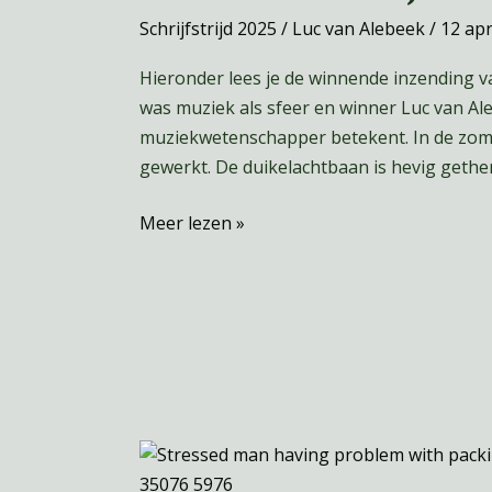
je
Schrijfstrijd 2025
/
Luc van Alebeek
/
12 apr
dan
Hieronder lees je de winnende inzending van
precies
was muziek als sfeer en winner Luc van Aleb
met
muziekwetenschapper betekent. In de zomer
je
gewerkt. De duikelachtbaan is hevig gethe
studie?”
–
Meer lezen »
WINNAAR
SCHRIJFSTRIJD
2025!
Inpakken
doe