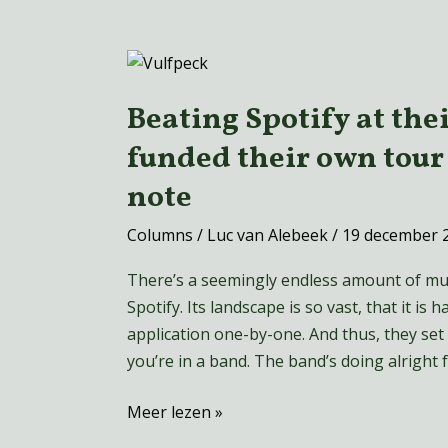
Beating
Spotify
Beating Spotify at th
at
their
funded their own tour 
own
note
game:
How
Columns
/
Luc van Alebeek
/
19 december 
Vulfpeck
funded
There’s a seemingly endless amount of mus
their
Spotify. Its landscape is so vast, that it is
own
application one-by-one. And thus, they se
tour
you’re in a band. The band’s doing alright 
without
Meer lezen »
playing
a