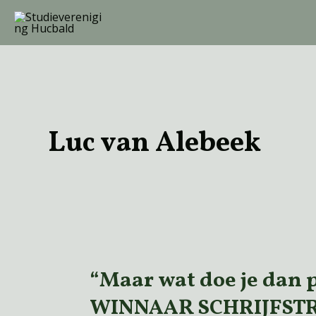
Ga
naar
de
inhoud
Luc van Alebeek
“Maar wat doe je dan p
“Maar
wat
WINNAAR SCHRIJFSTRI
doe