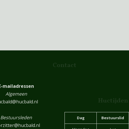
Contact
E-mailadressen
Algemeen
Huctijden
cbald@hucbald.nl
Bestuursleden
Dag
Bestuurslid
rzitter@hucbald.nl