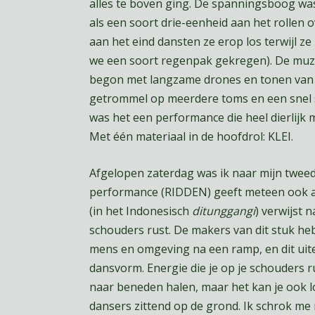
alles te boven ging. De spanningsboog w
als een soort drie-eenheid aan het rollen
aan het eind dansten ze erop los terwijl ze
we een soort regenpak gekregen). De muzi
begon met langzame drones en tonen van e
getrommel op meerdere toms en een snel sp
was het een performance die heel dierlijk 
Met één materiaal in de hoofdrol: KLEI.
Afgelopen zaterdag was ik naar mijn twe
performance (RIDDEN) geeft meteen ook a
(in het Indonesisch
ditunggangi
) verwijst 
schouders rust. De makers van dit stuk h
mens en omgeving na een ramp, en dit uit
dansvorm. Energie die je op je schouders rus
naar beneden halen, maar het kan je ook
dansers zittend op de grond. Ik schrok me r