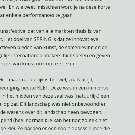
 wel! En wie weet, misschien word je na deze korte
aar enkele performances te gaan.
unstfestival dat van alle markten thuis is: van
t. Het doel van SPRING is dat ze innovatieve
ectieven bieden van kunst, de samenleving en de
elijk internationale makers hier spelen en geven
renzen van kunst ook op te zoeken.
 – maar natuurlijk is het wel, zoals altijd,
heenging heette KLEI . Deze was in een immense
 in het midden van deze zaal was (natuurlijk) een
i op zat. Dit landschap was niet onbewoond: er
emde wezens over dit landschap heen bewogen.
opend (heel normaal): je kan het nog zo gek niet
de klei. Ze hadden er een soort obsessie mee die