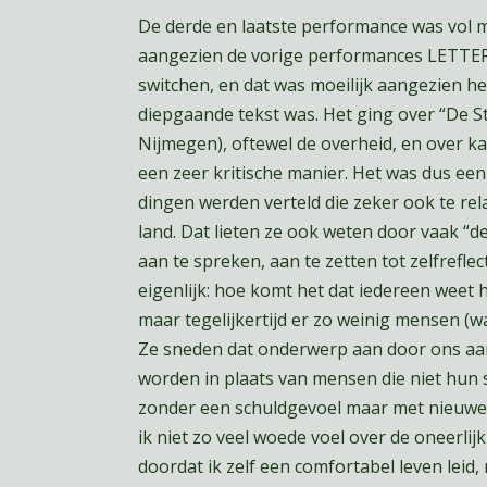
De derde en laatste performance was vol me
aangezien de vorige performances LETTER
switchen, en dat was moeilijk aangezien he
diepgaande tekst was. Het ging over “De St
Nijmegen), oftewel de overheid, en over ka
een zeer kritische manier. Het was dus een
dingen werden verteld die zeker ook te rel
land. Dat lieten ze ook weten door vaak “d
aan te spreken, aan te zetten tot zelfrefle
eigenlijk: hoe komt het dat iedereen weet h
maar tegelijkertijd er zo weinig mensen (wa
Ze sneden dat onderwerp aan door ons aan
worden in plaats van mensen die niet hun s
zonder een schuldgevoel maar met nieuwe 
ik niet zo veel woede voel over de oneerlij
doordat ik zelf een comfortabel leven leid,