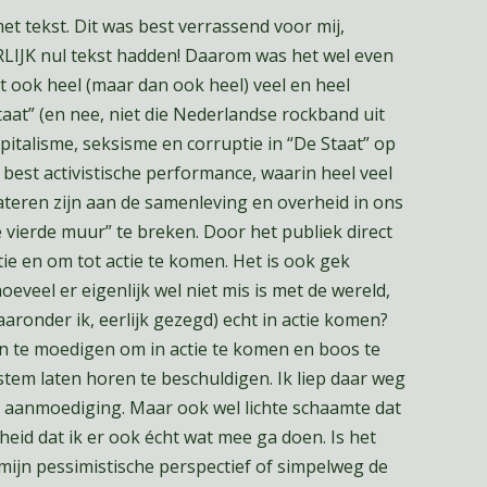
t tekst. Dit was best verrassend voor mij,
LIJK nul tekst hadden! Daarom was het wel even
t ook heel (maar dan ook heel) veel en heel
aat” (en nee, niet die Nederlandse rockband uit
pitalisme, seksisme en corruptie in “De Staat” op
 best activistische performance, waarin heel veel
ateren zijn aan de samenleving en overheid in ons
e vierde muur” te breken. Door het publiek direct
ctie en om tot actie te komen. Het is ook gek
oeveel er eigenlijk wel niet mis is met de wereld,
aronder ik, eerlijk gezegd) echt in actie komen?
 te moedigen om in actie te komen en boos te
tem laten horen te beschuldigen. Ik liep daar weg
aanmoediging. Maar ook wel lichte schaamte dat
kheid dat ik er ook écht wat mee ga doen. Is het
 mijn pessimistische perspectief of simpelweg de