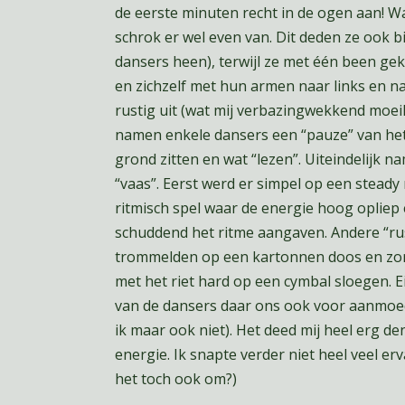
de eerste minuten recht in de ogen aan! Wa
schrok er wel even van. Dit deden ze ook 
dansers heen), terwijl ze met één been gek
en zichzelf met hun armen naar links en na
rustig uit (wat mij verbazingwekkend moeilij
namen enkele dansers een “pauze” van het
grond zitten en wat “lezen”. Uiteindelijk 
“vaas”. Eerst werd er simpel op een stead
ritmisch spel waar de energie hoog opliep
schuddend het ritme aangaven. Andere “rus
trommelden op een kartonnen doos en zor
met het riet hard op een cymbal sloegen. E
van de dansers daar ons ook voor aanmoe
ik maar ook niet). Het deed mij heel erg d
energie. Ik snapte verder niet heel veel er
het toch ook om?)