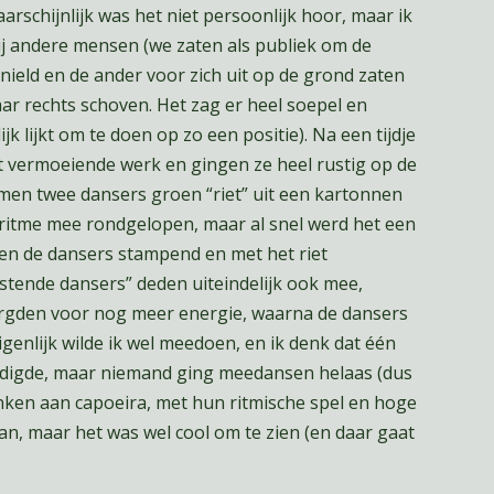
arschijnlijk was het niet persoonlijk hoor, maar ik
bij andere mensen (we zaten als publiek om de
nield en de ander voor zich uit op de grond zaten
ar rechts schoven. Het zag er heel soepel en
k lijkt om te doen op zo een positie). Na een tijdje
 vermoeiende werk en gingen ze heel rustig op de
namen twee dansers groen “riet” uit een kartonnen
y ritme mee rondgelopen, maar al snel werd het een
 en de dansers stampend en met het riet
tende dansers” deden uiteindelijk ook mee,
gden voor nog meer energie, waarna de dansers
igenlijk wilde ik wel meedoen, en ik denk dat één
digde, maar niemand ging meedansen helaas (dus
enken aan capoeira, met hun ritmische spel en hoge
van, maar het was wel cool om te zien (en daar gaat