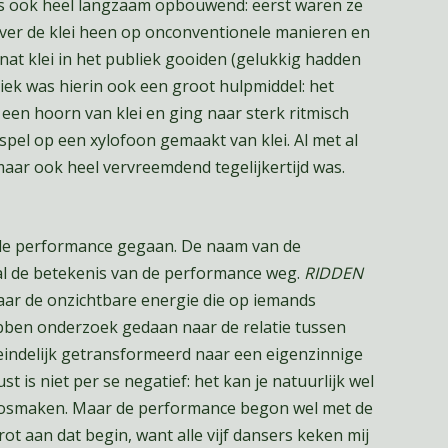
as ook heel langzaam opbouwend: eerst waren ze
 over de klei heen op onconventionele manieren en
 nat klei in het publiek gooiden (gelukkig hadden
ek was hierin ook een groot hulpmiddel: het
en hoorn van klei en ging naar sterk ritmisch
el op een xylofoon gemaakt van klei. Al met al
maar ook heel vervreemdend tegelijkertijd was.
ede performance gegaan. De naam van de
l de betekenis van de performance weg.
RIDDEN
naar de onzichtbare energie die op iemands
ebben onderzoek gedaan naar de relatie tussen
eindelijk getransformeerd naar een eigenzinnige
t is niet per se negatief: het kan je natuurlijk wel
 losmaken. Maar de performance begon wel met de
ot aan dat begin, want alle vijf dansers keken mij