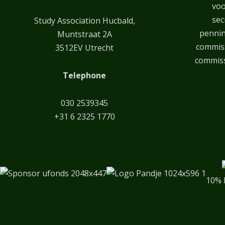
voo
sec
Study Association Hucbald,
penni
Muntstraat 2A
commiss
3512EV Utrecht
commiss
Telephone
030 2539345
+31 6 2325 1770
10% 