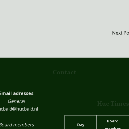
Next P
Contact
Email adresses
General
Huc Times
cbald@hucbald.nl
Board
Board members
Day
member