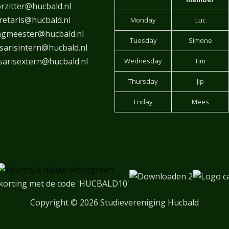
rzitter@hucbald.nl
retaris@hucbald.nl
Monday
Luc
ngmeester@hucbald.nl
Tuesday
Simone
arisintern@hucbald.nl
arisextern@hucbald.nl
Wednesday
Tim
Thursday
Jip
Friday
Mees
korting met de code 'HUCBALD10'
Copyright
© 2026 Studievereniging Hucbald