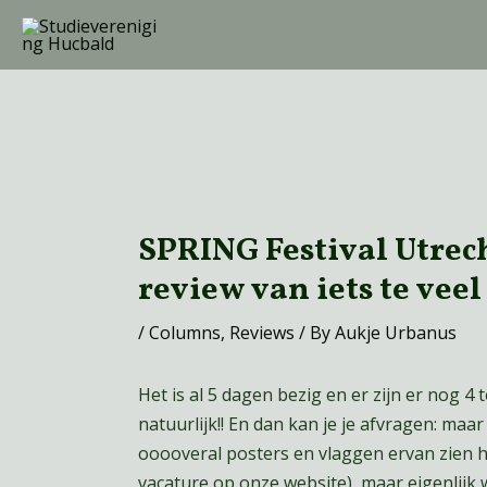
Skip
to
content
Post
navigation
SPRING Festival Utrech
review van iets te vee
/
Columns
,
Reviews
/ By
Aukje Urbanus
Het is al 5 dagen bezig en er zijn er nog 4 
natuurlijk!! En dan kan je je afvragen: maar
ooooveral posters en vlaggen ervan zien h
vacature op onze website), maar eigenlijk 