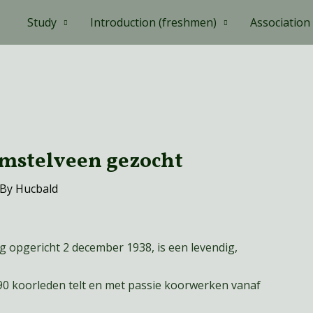
Study
Introduction (freshmen)
Association
Amstelveen gezocht
 By
Hucbald
 opgericht 2 december 1938, is een levendig,
90 koorleden telt en met passie koorwerken vanaf