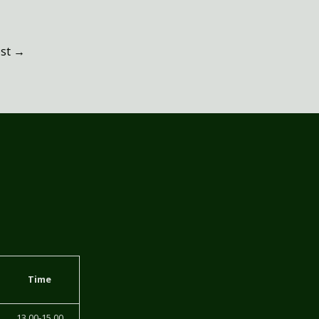
ost
→
Time
13.00-15.00