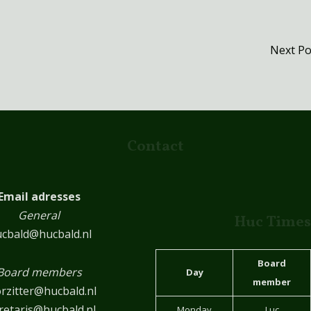
Next P
Contact
Email adresses
General
Huc Times
cbald@hucbald.nl
Board
Board members
Day
member
rzitter@hucbald.nl
retaris@hucbald.nl
Monday
Luc