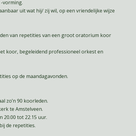
 -vorming.
aanbaar uit wat hij/ zij wil, op een vriendelijke wijze
iden van repetities van een groot oratorium koor
het koor, begeleidend professioneel orkest en
tities op de maandagavonden.
al zo’n 90 koorleden.
kerk te Amstelveen.
 20.00 tot 22.15 uur.
j de repetities.