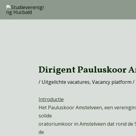
Skip
to
content
Post
navigation
Dirigent Pauluskoor 
/
Uitgelichte vacatures
,
Vacancy platform
/
Introductie
Het Pauluskoor Amstelveen, een vereniging
solide
oratoriumkoor in Amstelveen dat rond de 
de