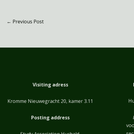
←
Previous Post
Visiting adress
Hu
Kromme Nieuwegracht 20, kamer 3.11
Posting address
voo
sec
Study Association Hucbald,