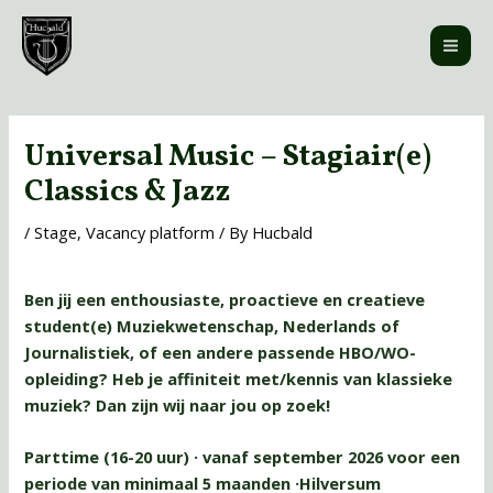
Skip
MAI
to
ME
content
Post
navigation
Universal Music – Stagiair(e)
Classics & Jazz
/
Stage
,
Vacancy platform
/ By
Hucbald
Ben jij een enthousiaste, proactieve en creatieve
student(e) Muziekwetenschap, Nederlands of
Journalistiek, of een andere passende HBO/WO-
opleiding? Heb je affiniteit met/kennis van klassieke
muziek? Dan zijn wij naar jou op zoek!
Parttime (16-20 uur) · vanaf september 2026 voor een
periode van minimaal 5 maanden ·Hilversum