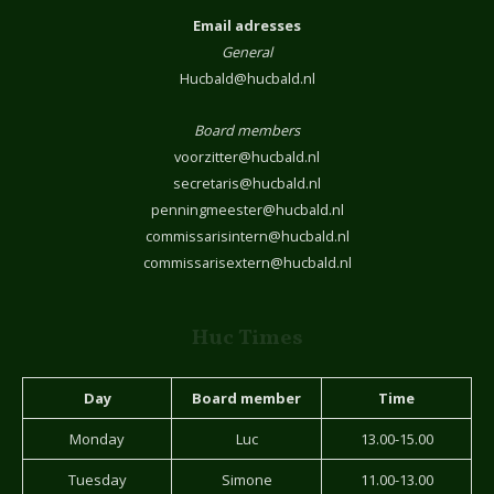
Email adresses
General
Hucbald@hucbald.nl
Board members
voorzitter@hucbald.nl
secretaris@hucbald.nl
penningmeester@hucbald.nl
commissarisintern@hucbald.nl
commissarisextern@hucbald.nl
Huc Times
Day
Board member
Time
Monday
Luc
13.00-15.00
Tuesday
Simone
11.00-13.00