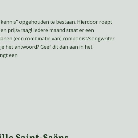
rekennis” opgehouden te bestaan. Hierdoor roept
 een prijsvraag! Iedere maand staat er een
dianen (een combinatie van) componist/songwriter
e het antwoord? Geef dit dan aan in het
angt een
ille Saint-Saëns