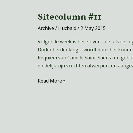
Sitecolumn #11
Sitecolumn
#11
Archive
/
Hucbald
/
2 May 2015
Volgende week is het zo ver – de uitvoerin
Dodenherdenking – wordt door het koor en 
Requiem van Camille Saint-Saëns ten geho
eindelijk zijn vruchten afwerpen, en aang
Read More »