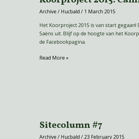
2015:
Archive
/
Hucbald
/
1 March 2015
Camille
Saint-
Het Koorproject 2015 is van start gegaan! 
Saëns
Saëns uit. Blijf op de hoogte van het Koorp
de Facebookpagina.
Read More »
Sitecolumn #7
Sitecolumn
#7
Archive
/
Hucbald
/
23 February 2015