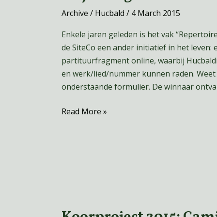
Archive
/
Hucbald
/
4 March 2015
Enkele jaren geleden is het vak “Repertoi
de SiteCo een ander initiatief in het leven:
partituurfragment online, waarbij Hucbal
en werk/lied/nummer kunnen raden. Weet j
onderstaande formulier. De winnaar ontv
Read More »
Koorproject 2015: Cam
Koorproject