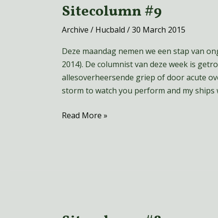
Sitecolumn #9
Sitecolumn
#9
Archive
/
Hucbald
/
30 March 2015
Deze maandag nemen we een stap van ongeve
2014). De columnist van deze week is getro
allesoverheersende griep of door acute ove
storm to watch you perform and my ships 
Read More »