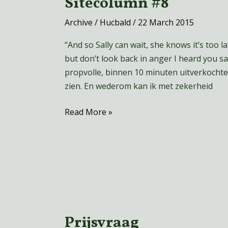
Sitecolumn #8
Sitecolumn
#8
Archive
/
Hucbald
/
22 March 2015
“And so Sally can wait, she knows it’s too l
but don’t look back in anger I heard you s
propvolle, binnen 10 minuten uitverkochte
zien. En wederom kan ik met zekerheid
Read More »
Prijsvraag
Prijsvraag