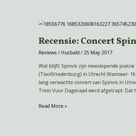
Recensie:
Concert
Recensie: Concert Spin
Spinvis
in
Reviews
/
Hucbald
/
25 May 2017
Utrecht
Wat blijft: Spinvis zijn meeslepende poëzi
(TivoliVredenburg) in Utrecht Wanneer: 16
lang verwachte concert van Spinvis in Utr
Trein Vuur Dageraad werd afgetrapt. Dat hij
Read More »