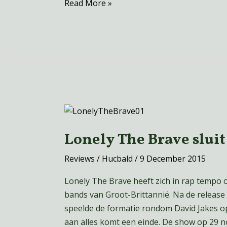
Read More »
Lonely
The
Lonely The Brave sluit
Brave
sluit
Reviews
/
Hucbald
/
9 December 2015
tour
vlijmscherp
Lonely The Brave heeft zich in rap tempo 
af
bands van Groot-Brittannië. Na de release
speelde de formatie rondom David Jakes op
aan alles komt een einde. De show op 29