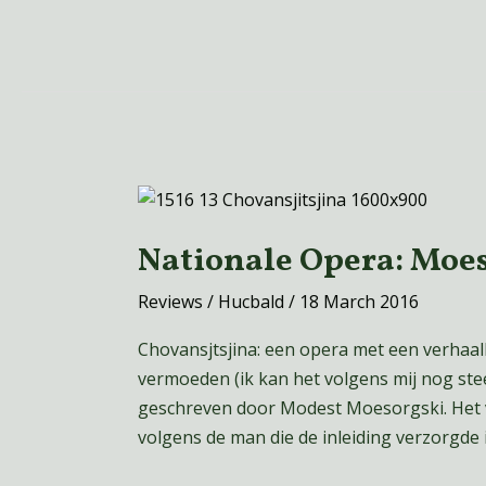
Nationale
Opera:
Nationale Opera: Moes
Moessorgski
–
Reviews
/
Hucbald
/
18 March 2016
Chovansjtsjina
Chovansjtsjina: een opera met een verhaalli
vermoeden (ik kan het volgens mij nog stee
geschreven door Modest Moesorgski. Het ve
volgens de man die de inleiding verzorgde 