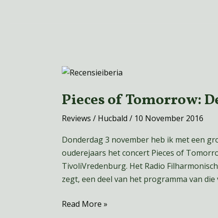
Pieces
of
Pieces of Tomorrow: De
Tomorrow:
Debussy
Reviews
/
Hucbald
/
10 November 2016
–
Iberia
Donderdag 3 november heb ik met een gro
ouderejaars het concert Pieces of Tomorro
TivoliVredenburg. Het Radio Filharmonisch
zegt, een deel van het programma van die v
Read More »