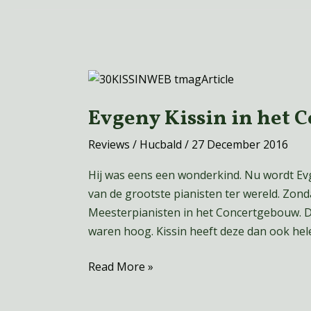
Evgeny
Kissin
Evgeny Kissin in het 
in
het
Reviews
/
Hucbald
/
27 December 2016
Concertgebouw
Hij was eens een wonderkind. Nu wordt Evg
van de grootste pianisten ter wereld. Zonda
Meesterpianisten in het Concertgebouw. De
waren hoog. Kissin heeft deze dan ook he
Read More »