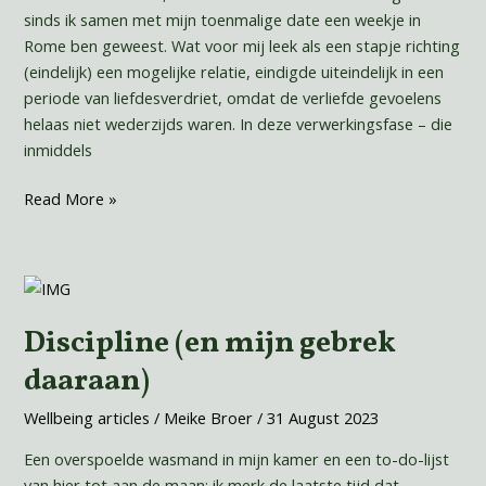
sinds ik samen met mijn toenmalige date een weekje in
Rome ben geweest. Wat voor mij leek als een stapje richting
(eindelijk) een mogelijke relatie, eindigde uiteindelijk in een
periode van liefdesverdriet, omdat de verliefde gevoelens
helaas niet wederzijds waren. In deze verwerkingsfase – die
inmiddels
Read More »
Discipline
(en
Discipline (en mijn gebrek
mijn
gebrek
daaraan)
daaraan)
Wellbeing articles
/
Meike Broer
/
31 August 2023
Een overspoelde wasmand in mijn kamer en een to-do-lijst
van hier tot aan de maan: ik merk de laatste tijd dat