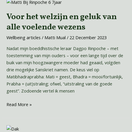
Voor
het
Voor het welzijn en geluk van
welzijn
en
alle voelende wezens
geluk
van
Wellbeing articles
/
Matti Mual
/
22 December 2023
alle
Nadat mijn boeddhistische leraar Dagpo Rinpoche – met
voelende
toestemming van mijn ouders – voor een lange tijd over de
wezens
buik van mijn hoogzwangere moeder had geaaid, volgden
drie mogelijke Sanskriet namen. De keus viel op
Matibhadraprabha: Mati = geest, Bhadra = mooi/fortuinlijk,
Prabha = (uit)straling; ofwel, “uitstraling van de goede
geest”. Zodoende vertel ik mensen
Read More »
Ouder