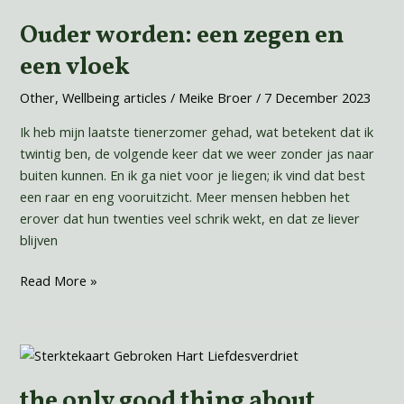
worden:
Ouder worden: een zegen en
een
zegen
een vloek
en
een
Other
,
Wellbeing articles
/
Meike Broer
/
7 December 2023
vloek
Ik heb mijn laatste tienerzomer gehad, wat betekent dat ik
twintig ben, de volgende keer dat we weer zonder jas naar
buiten kunnen. En ik ga niet voor je liegen; ik vind dat best
een raar en eng vooruitzicht. Meer mensen hebben het
erover dat hun twenties veel schrik wekt, en dat ze liever
blijven
Read More »
the
only
the only good thing about
good