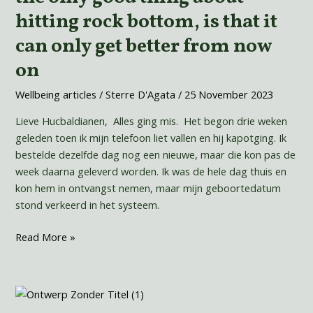
thing
hitting rock bottom, is that it
about
can only get better from now
hitting
rock
on
bottom,
is
Wellbeing articles
/
Sterre D'Agata
/
25 November 2023
that
Lieve Hucbaldianen, Alles ging mis. Het begon drie weken
it
geleden toen ik mijn telefoon liet vallen en hij kapotging. Ik
can
bestelde dezelfde dag nog een nieuwe, maar die kon pas de
only
week daarna geleverd worden. Ik was de hele dag thuis en
get
kon hem in ontvangst nemen, maar mijn geboortedatum
better
stond verkeerd in het systeem.
from
now
Read More »
on
Muzikaal
stress