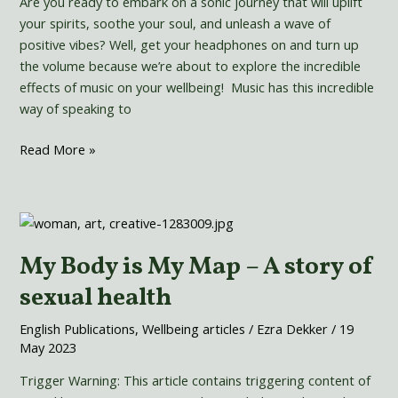
Are you ready to embark on a sonic journey that will uplift
and
your spirits, soothe your soul, and unleash a wave of
Rhythm
positive vibes? Well, get your headphones on and turn up
the volume because we’re about to explore the incredible
effects of music on your wellbeing! Music has this incredible
way of speaking to
Read More »
My
Body
My Body is My Map – A story of
is
My
sexual health
Map
–
English Publications
,
Wellbeing articles
/
Ezra Dekker
/
19
May 2023
A
story
Trigger Warning: This article contains triggering content of
of