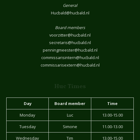
General
Hucbald@hucbald.nl
Board members
voorzitter@hucbald.nl
secretaris@hucbald.nl
penningmeester@hucbald.nl
commissarisintern@hucbald.nl
commissarisextern@hucbald.nl
Huc Times
Day
Board member
Time
Monday
Luc
13.00-15.00
Tuesday
Simone
11.00-13.00
Wednesday
Tim
13.00-15.00