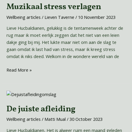
Muzikaal stress verlagen
verlagen
Wellbeing articles
/
Lieven Taverne
/
10 November 2023
Lieve Hucbaldianen, gelukkig is de tentamenweek achter de
rug maar ik moet eerlijk zeggen dat het niet van een leien
dakje ging bij mij. Het lukte maar niet om aan de slag te
gaan omdat ik last had van stress, maar ik kreeg stress
omdat ik niks deed. Welkom in de wondere wereld van de
Read More »
De
juiste
De juiste afleiding
afleiding
Wellbeing articles
/
Matti Mual
/
30 October 2023
Lieve Hucbaldianen, Het is alweer ruim een maand geleden