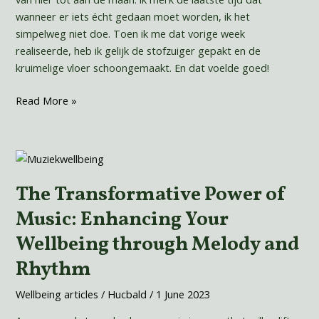
wanneer er iets écht gedaan moet worden, ik het
simpelweg niet doe. Toen ik me dat vorige week
realiseerde, heb ik gelijk de stofzuiger gepakt en de
kruimelige vloer schoongemaakt. En dat voelde goed!
Read More »
The
Transformative
The Transformative Power of
Power
of
Music: Enhancing Your
Music:
Wellbeing through Melody and
Enhancing
Your
Rhythm
Wellbeing
through
Wellbeing articles
/
Hucbald
/
1 June 2023
Melody