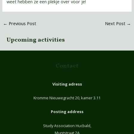
weet hebben ze een plekje over voor je!
←
Previous Post
Next Post
→
Upcoming activities
Contact
Visiting adress
Kromme Nieuwegracht 20, kamer 3.11
Posting address
Study Association Hucbald,
Muntstraat 2A