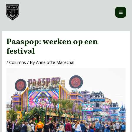
Skip
MAI
to
ME
content
Post
navigation
Paaspop: werken op een
festival
/
Columns
/ By
Annelotte Marechal