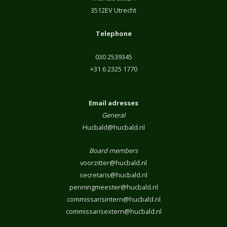
3512EV Utrecht
Telephone
030 2539345
+31 6 2325 1770
Email adresses
General
Hucbald@hucbald.nl
Board members
voorzitter@hucbald.nl
secretaris@hucbald.nl
penningmeester@hucbald.nl
commissarisintern@hucbald.nl
commissarisextern@hucbald.nl